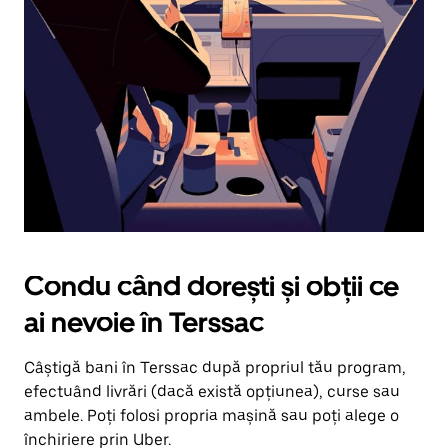
în
jos.
Închide
calendarul
apăsând
pe
butonul
Escape.
Condu când dorești și obții ce
ai nevoie în Terssac
Câștigă bani în Terssac după propriul tău program,
efectuând livrări (dacă există opțiunea), curse sau
ambele. Poți folosi propria mașină sau poți alege o
închiriere prin Uber.