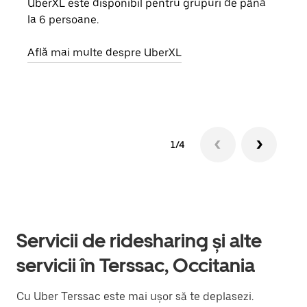
UberXL este disponibil pentru grupuri de până
Când 
la 6 persoane.
de g
prop
Află mai multe despre UberXL
Află
1/4
Servicii de ridesharing și alte
servicii în Terssac, Occitania
Cu Uber Terssac este mai ușor să te deplasezi.