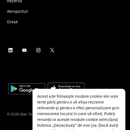
Rezervă
Aeroporturi
Orașe
Acest site folosește module cookie ale unor
terțe părți pentru a vă afișa reclame
relevante și pentru a oferi personalizare prin
memorarea locului în care vă aflați. Puteți
©
2026
Uber Technologies Inc.
renunța la aceste module cookie selectând
butonul „Dezactivați” de mai jos. Dacă aveți