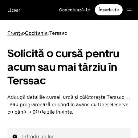
Accesează
direct
Uber
Conectează-te
Înscrie-te
conținutul
principal
Franța
>
Occitania
>
Terssac
Solicită o cursă pentru
acum sau mai târziu în
Terssac
Adaugă detaliile cursei, urcă și călătorește Terssac. . .
. Sau programează oricând în avans cu Uber Reserve,
cu până la 90 de zile înainte.
Introdu un loc