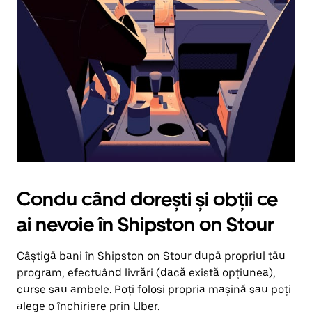
în
jos.
Închide
calendarul
apăsând
pe
butonul
Escape.
Condu când dorești și obții ce
ai nevoie în Shipston on Stour
Câștigă bani în Shipston on Stour după propriul tău
program, efectuând livrări (dacă există opțiunea),
curse sau ambele. Poți folosi propria mașină sau poți
alege o închiriere prin Uber.