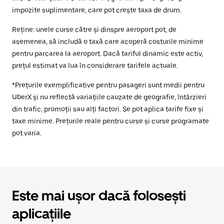
impozite suplimentare, care pot crește taxa de drum.
Reține: unele curse către și dinspre aeroport pot, de
asemenea, să includă o taxă care acoperă costurile minime
pentru parcarea la aeroport. Dacă tariful dinamic este activ,
prețul estimat va lua în considerare tarifele actuale.
*Prețurile exemplificative pentru pasageri sunt medii pentru
UberX și nu reflectă variațiile cauzate de geografie, întârzieri
din trafic, promoții sau alți factori. Se pot aplica tarife fixe și
taxe minime. Prețurile reale pentru curse și curse programate
pot varia.
Este mai ușor dacă folosești
aplicațiile