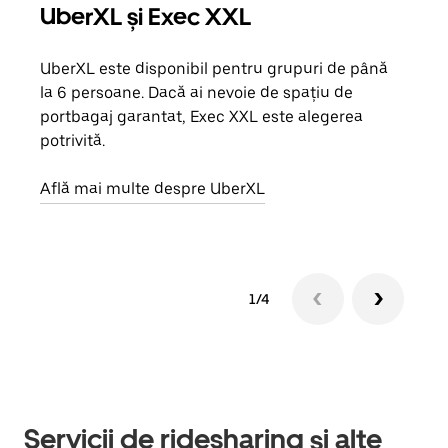
UberXL și Exec XXL
Căl
UberXL este disponibil pentru grupuri de până
Când 
la 6 persoane. Dacă ai nevoie de spațiu de
de g
portbagaj garantat, Exec XXL este alegerea
prop
potrivită.
Află
Află mai multe despre UberXL
1/4
Servicii de ridesharing și alte