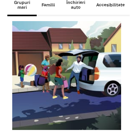
Grupuri
Închirieri
Familii
Accesibilitate
mari
auto