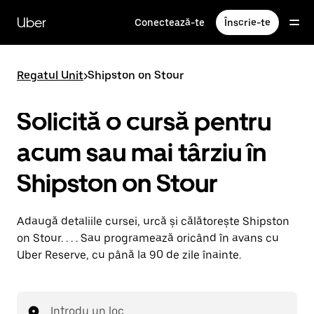
Accesează
direct
Uber
Conectează-te
Înscrie-te
conținutul
principal
Regatul Unit
>
Shipston on Stour
Solicită o cursă pentru
acum sau mai târziu în
Shipston on Stour
Adaugă detaliile cursei, urcă și călătorește Shipston
on Stour. . . . Sau programează oricând în avans cu
Uber Reserve, cu până la 90 de zile înainte.
Introdu un loc