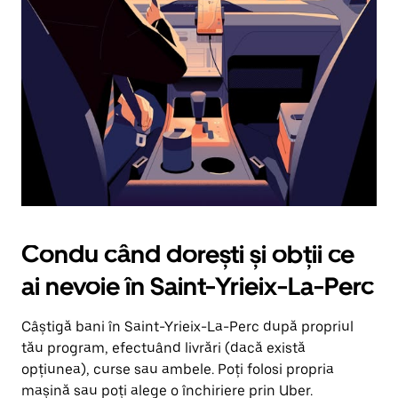
în
jos.
Închide
calendarul
apăsând
pe
butonul
Escape.
Condu când dorești și obții ce
ai nevoie în Saint-Yrieix-La-Perc
Câștigă bani în Saint-Yrieix-La-Perc după propriul
tău program, efectuând livrări (dacă există
opțiunea), curse sau ambele. Poți folosi propria
mașină sau poți alege o închiriere prin Uber.