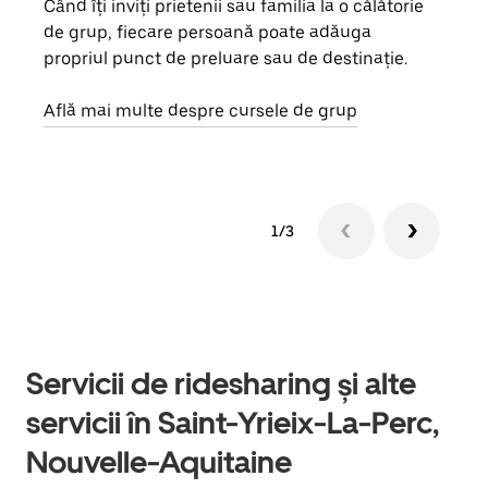
Când îți inviți prietenii sau familia la o călătorie
Dacă
de grup, fiecare persoană poate adăuga
tău,
propriul punct de preluare sau de destinație.
cere
de a
Află mai multe despre cursele de grup
1/3
Servicii de ridesharing și alte
servicii în Saint-Yrieix-La-Perc,
Nouvelle-Aquitaine