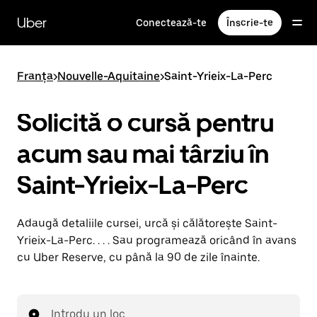
Accesează
direct
Uber
Conectează-te
Înscrie-te
conținutul
principal
Franța
>
Nouvelle-Aquitaine
>
Saint-Yrieix-La-Perc
Solicită o cursă pentru
acum sau mai târziu în
Saint-Yrieix-La-Perc
Adaugă detaliile cursei, urcă și călătorește Saint-
Yrieix-La-Perc. . . . Sau programează oricând în avans
cu Uber Reserve, cu până la 90 de zile înainte.
Introdu un loc