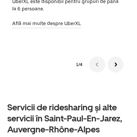
UberXL este disponibil pentru grupuri de până
Când 
la 6 persoane.
de g
prop
Află mai multe despre UberXL
Află
1/4
Servicii de ridesharing și alte
servicii în Saint-Paul-En-Jarez,
Auvergne-Rhône-Alpes