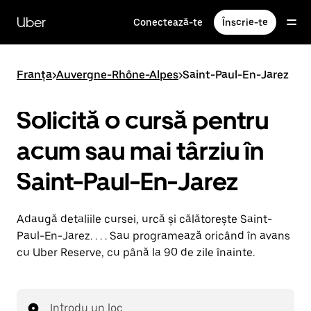
Accesează
direct
Uber
Conectează-te
Înscrie-te
conținutul
principal
Franța
>
Auvergne-Rhône-Alpes
>
Saint-Paul-En-Jarez
Solicită o cursă pentru
acum sau mai târziu în
Saint-Paul-En-Jarez
Adaugă detaliile cursei, urcă și călătorește Saint-
Paul-En-Jarez. . . . Sau programează oricând în avans
cu Uber Reserve, cu până la 90 de zile înainte.
Introdu un loc