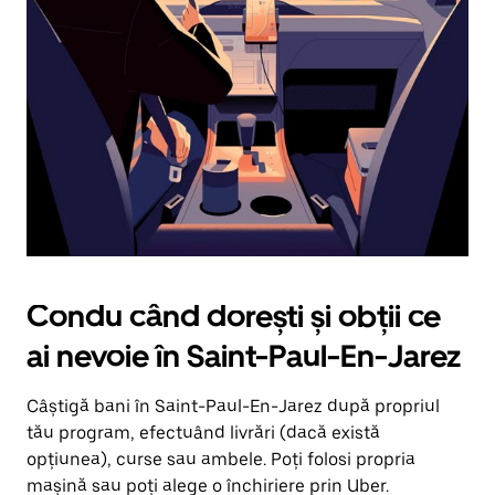
în
jos.
Închide
calendarul
apăsând
pe
butonul
Escape.
Condu când dorești și obții ce
ai nevoie în Saint-Paul-En-Jarez
Câștigă bani în Saint-Paul-En-Jarez după propriul
tău program, efectuând livrări (dacă există
opțiunea), curse sau ambele. Poți folosi propria
mașină sau poți alege o închiriere prin Uber.