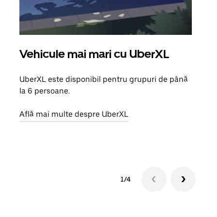
Vehicule mai mari cu UberXL
Căl
UberXL este disponibil pentru grupuri de până
Când 
la 6 persoane.
de g
prop
Află mai multe despre UberXL
Află
1/4