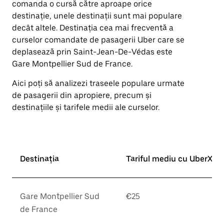
comanda o cursă către aproape orice
îndreptată
destinație, unele destinații sunt mai populare
în
jos.
decât altele. Destinația cea mai frecventă a
Închide
curselor comandate de pasagerii Uber care se
calendarul
deplasează prin Saint-Jean-De-Védas este
apăsând
pe
Gare Montpellier Sud de France.
butonul
Escape.
Aici poți să analizezi traseele populare urmate
de pasagerii din apropiere, precum și
destinațiile și tarifele medii ale curselor.
Destinația
Tariful mediu cu UberX*
Gare Montpellier Sud
€25
de France