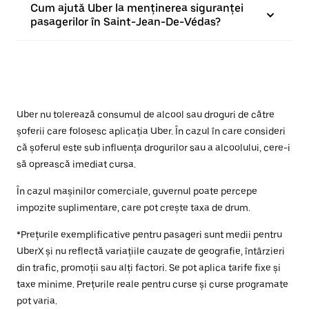
Cum ajută Uber la menținerea siguranței
pasagerilor în Saint-Jean-De-Védas?
Uber nu tolerează consumul de alcool sau droguri de către
șoferii care folosesc aplicația Uber. În cazul în care consideri
că șoferul este sub influența drogurilor sau a alcoolului, cere-i
să oprească imediat cursa.
În cazul mașinilor comerciale, guvernul poate percepe
impozite suplimentare, care pot crește taxa de drum.
*Prețurile exemplificative pentru pasageri sunt medii pentru
UberX și nu reflectă variațiile cauzate de geografie, întârzieri
din trafic, promoții sau alți factori. Se pot aplica tarife fixe și
taxe minime. Prețurile reale pentru curse și curse programate
pot varia.