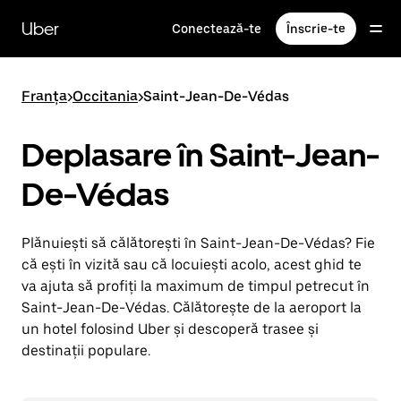
Accesează
direct
Uber
Conectează-te
Înscrie-te
conținutul
principal
Franța
>
Occitania
>
Saint-Jean-De-Védas
Deplasare în Saint-Jean-
De-Védas
Plănuiești să călătorești în Saint-Jean-De-Védas? Fie
că ești în vizită sau că locuiești acolo, acest ghid te
va ajuta să profiți la maximum de timpul petrecut în
Saint-Jean-De-Védas. Călătorește de la aeroport la
un hotel folosind Uber și descoperă trasee și
destinații populare.