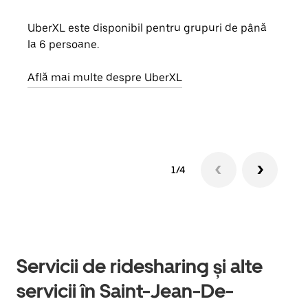
UberXL este disponibil pentru grupuri de până
Când 
la 6 persoane.
de g
prop
Află mai multe despre UberXL
Află
1/4
Servicii de ridesharing și alte
servicii în Saint-Jean-De-