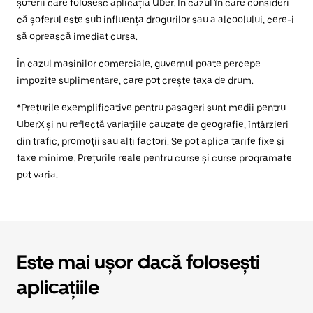
șoferii care folosesc aplicația Uber. În cazul în care consideri
că șoferul este sub influența drogurilor sau a alcoolului, cere-i
să oprească imediat cursa.
În cazul mașinilor comerciale, guvernul poate percepe
impozite suplimentare, care pot crește taxa de drum.
*Prețurile exemplificative pentru pasageri sunt medii pentru
UberX și nu reflectă variațiile cauzate de geografie, întârzieri
din trafic, promoții sau alți factori. Se pot aplica tarife fixe și
taxe minime. Prețurile reale pentru curse și curse programate
pot varia.
Este mai ușor dacă folosești
aplicațiile