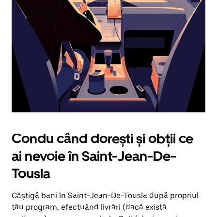
în
jos.
Închide
calendarul
apăsând
pe
butonul
Escape.
Condu când dorești și obții ce
ai nevoie în Saint-Jean-De-
Tousla
Câștigă bani în Saint-Jean-De-Tousla după propriul
tău program, efectuând livrări (dacă există