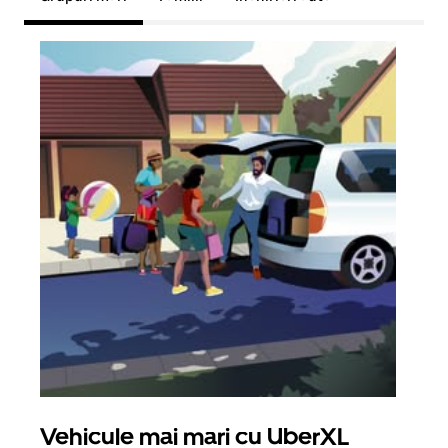
Vehicule mai mari cu UberXL
Căl