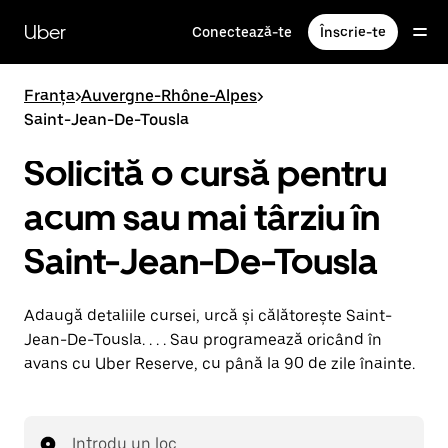
Accesează
direct
Uber
Conectează-te
Înscrie-te
conținutul
principal
Franța
>
Auvergne-Rhône-Alpes
>
Saint-Jean-De-Tousla
Solicită o cursă pentru
acum sau mai târziu în
Saint-Jean-De-Tousla
Adaugă detaliile cursei, urcă și călătorește Saint-
Jean-De-Tousla. . . . Sau programează oricând în
avans cu Uber Reserve, cu până la 90 de zile înainte.
Introdu un loc