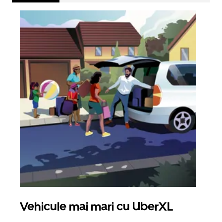
Vehicule mai mari cu UberXL
Căl