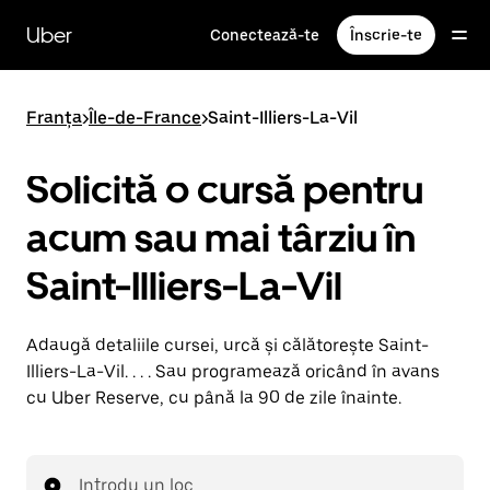
Accesează
direct
Uber
Conectează-te
Înscrie-te
conținutul
principal
Franța
>
Île-de-France
>
Saint-Illiers-La-Vil
Solicită o cursă pentru
acum sau mai târziu în
Saint-Illiers-La-Vil
Adaugă detaliile cursei, urcă și călătorește Saint-
Illiers-La-Vil. . . . Sau programează oricând în avans
cu Uber Reserve, cu până la 90 de zile înainte.
Introdu un loc