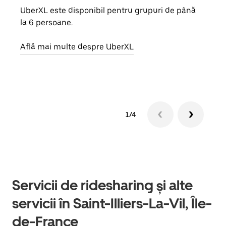
UberXL este disponibil pentru grupuri de până
Când 
la 6 persoane.
de g
prop
Află mai multe despre UberXL
Află
1/4
Servicii de ridesharing și alte
servicii în Saint-Illiers-La-Vil, Île-
de-France