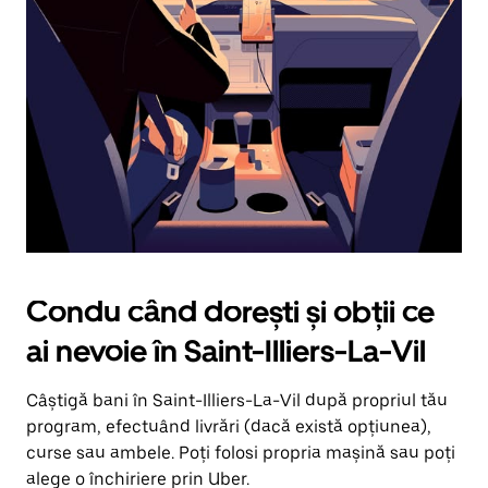
în
jos.
Închide
calendarul
apăsând
pe
butonul
Escape.
Condu când dorești și obții ce
ai nevoie în Saint-Illiers-La-Vil
Câștigă bani în Saint-Illiers-La-Vil după propriul tău
program, efectuând livrări (dacă există opțiunea),
curse sau ambele. Poți folosi propria mașină sau poți
alege o închiriere prin Uber.