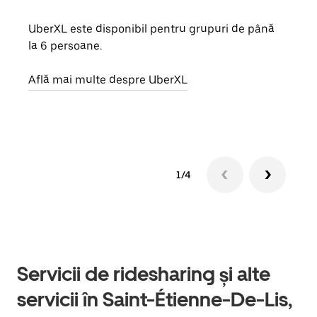
UberXL este disponibil pentru grupuri de până
Când 
la 6 persoane.
de g
prop
Află mai multe despre UberXL
Află
1/4
Servicii de ridesharing și alte
servicii în Saint-Étienne-De-Lis,