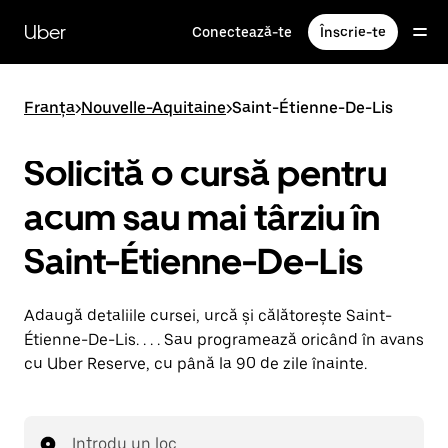
Accesează
direct
Uber
Conectează-te
Înscrie-te
conținutul
principal
Franța
>
Nouvelle-Aquitaine
>
Saint-Étienne-De-Lis
Solicită o cursă pentru
acum sau mai târziu în
Saint-Étienne-De-Lis
Adaugă detaliile cursei, urcă și călătorește Saint-
Étienne-De-Lis. . . . Sau programează oricând în avans
cu Uber Reserve, cu până la 90 de zile înainte.
Introdu un loc