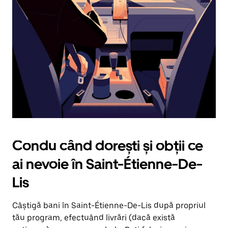
în
jos.
Închide
calendarul
apăsând
pe
butonul
Escape.
Condu când dorești și obții ce
ai nevoie în Saint-Étienne-De-
Lis
Câștigă bani în Saint-Étienne-De-Lis după propriul
tău program, efectuând livrări (dacă există