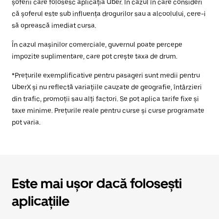
șoferii care folosesc aplicația Uber. În cazul în care consideri
că șoferul este sub influența drogurilor sau a alcoolului, cere-i
să oprească imediat cursa.
În cazul mașinilor comerciale, guvernul poate percepe
impozite suplimentare, care pot crește taxa de drum.
*Prețurile exemplificative pentru pasageri sunt medii pentru
UberX și nu reflectă variațiile cauzate de geografie, întârzieri
din trafic, promoții sau alți factori. Se pot aplica tarife fixe și
taxe minime. Prețurile reale pentru curse și curse programate
pot varia.
Este mai ușor dacă folosești
aplicațiile