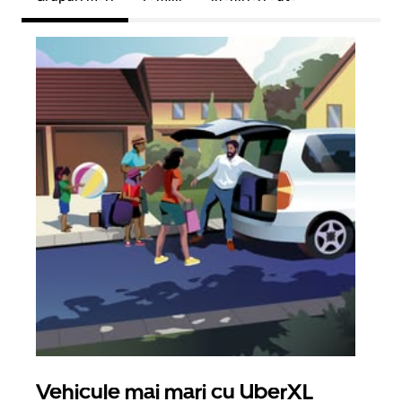
Vehicule mai mari cu UberXL
Căl