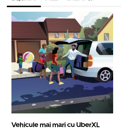
Vehicule mai mari cu UberXL
Căl