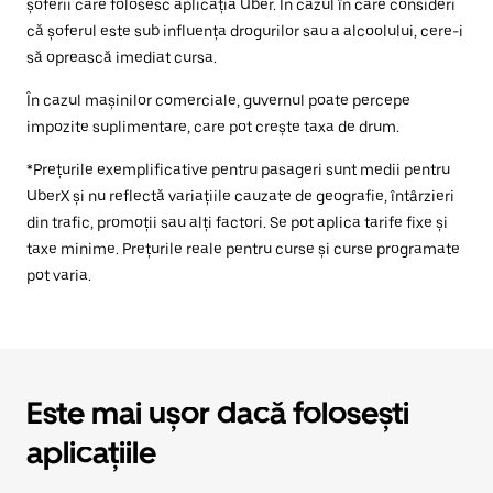
șoferii care folosesc aplicația Uber. În cazul în care consideri
că șoferul este sub influența drogurilor sau a alcoolului, cere-i
să oprească imediat cursa.
În cazul mașinilor comerciale, guvernul poate percepe
impozite suplimentare, care pot crește taxa de drum.
*Prețurile exemplificative pentru pasageri sunt medii pentru
UberX și nu reflectă variațiile cauzate de geografie, întârzieri
din trafic, promoții sau alți factori. Se pot aplica tarife fixe și
taxe minime. Prețurile reale pentru curse și curse programate
pot varia.
Este mai ușor dacă folosești
aplicațiile