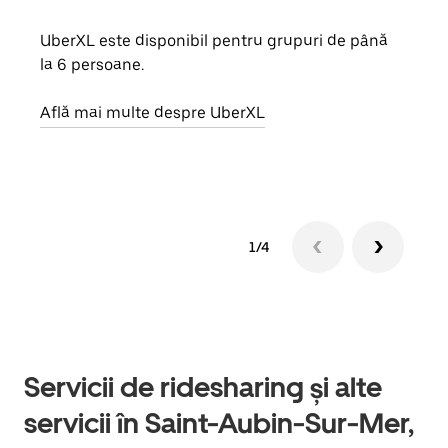
UberXL este disponibil pentru grupuri de până
Când 
la 6 persoane.
de g
prop
Află mai multe despre UberXL
Află
1/4
Servicii de ridesharing și alte
servicii în Saint-Aubin-Sur-Mer,