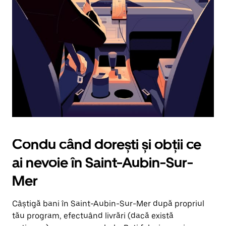
în
jos.
Închide
calendarul
apăsând
pe
butonul
Escape.
Condu când dorești și obții ce
ai nevoie în Saint-Aubin-Sur-
Mer
Câștigă bani în Saint-Aubin-Sur-Mer după propriul
tău program, efectuând livrări (dacă există