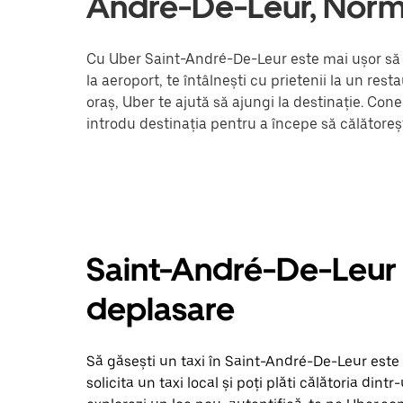
André-De-Leur, Nor
Cu Uber Saint-André-De-Leur este mai ușor să t
la aeroport, te întâlnești cu prietenii la un re
oraș, Uber te ajută să ajungi la destinație. Con
introdu destinația pentru a începe să călătoreș
Saint-André-De-Leur ta
deplasare
Să găsești un taxi în Saint-André-De-Leur este 
solicita un taxi local și poți plăti călătoria dintr