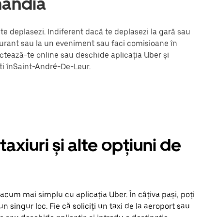
mandia
e deplasezi. Indiferent dacă te deplasezi la gară sau
staurant sau la un eveniment sau faci comisioane în
ectează-te online sau deschide aplicația Uber și
ti înSaint-André-De-Leur.
xiuri și alte opțiuni de
acum mai simplu cu aplicația Uber. În câțiva pași, poți
-un singur loc. Fie că soliciți un taxi de la aeroport sau