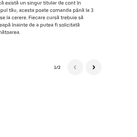
ă există un singur titular de cont în
Opțiunea noa
pul tău, acesta poate comanda până la 3
pentru anumi
se la cerere. Fiecare cursă trebuie să
locații de 
eapă înainte de a putea fi solicitată
ătoarea.
Vezi disponib
1/2