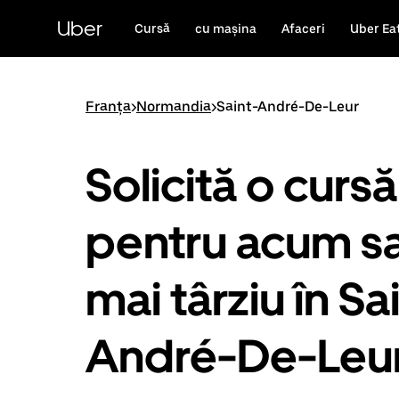
Accesează
direct
Uber
Cursă
cu mașina
Afaceri
Uber Ea
conținutul
principal
Franța
>
Normandia
>
Saint-André-De-Leur
Solicită o cursă
pentru acum s
mai târziu în Sa
André-De-Leu