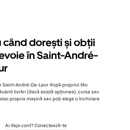
când dorești și obții
nevoie în Saint-André-
ur
în Saint-André-De-Leur după propriul tău
uând livrări (dacă există opțiunea), curse sau
olosi propria mașină sau poți alege o închiriere
Ai deja cont? Conectează-te