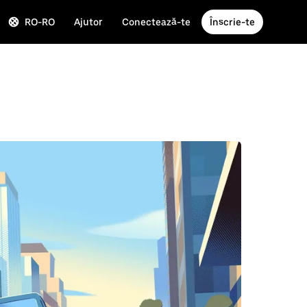
RO-RO
Ajutor
Conectează-te
Înscrie-te