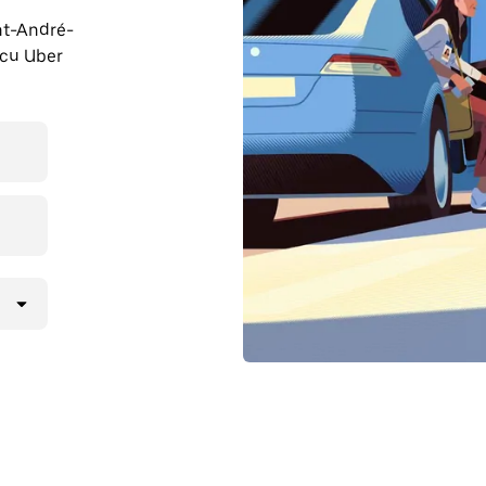
int-André-
 cu Uber