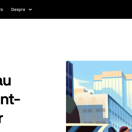
ts
Despre
au
int-
r