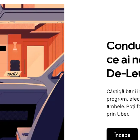
Condu 
ce ai 
De-Le
Câștigă bani 
program, efect
ambele. Poți f
prin Uber.
Începe