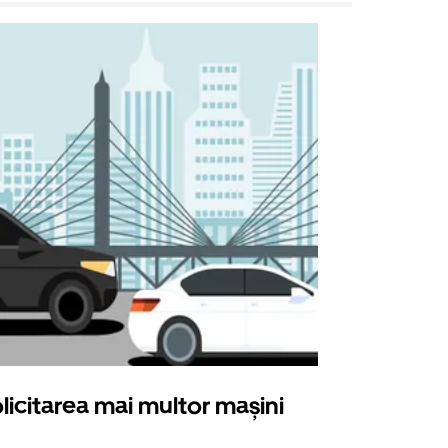
licitarea mai multor mașini
Uber Shu