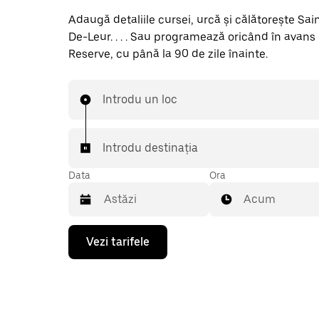
Adaugă detaliile cursei, urcă și călătorește Sa
De-Leur. . . . Sau programează oricând în avans
Reserve, cu până la 90 de zile înainte.
Introdu un loc
Introdu destinația
Data
Ora
Acum
Pentru
Vezi tarifele
a
deschide
calendarul
și
a
selecta