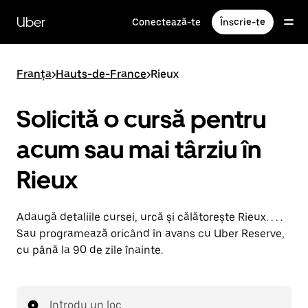
Accesează
direct
Uber
Conectează-te
Înscrie-te
conținutul
principal
Franța
>
Hauts-de-France
>
Rieux
Solicită o cursă pentru
acum sau mai târziu în
Rieux
Adaugă detaliile cursei, urcă și călătorește Rieux. . . .
Sau programează oricând în avans cu Uber Reserve,
cu până la 90 de zile înainte.
Introdu un loc