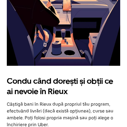
în
jos.
Închide
calendarul
apăsând
pe
butonul
Escape.
Condu când dorești și obții ce
ai nevoie în Rieux
Câștigă bani în Rieux după propriul tău program,
efectuând livrări (dacă există opțiunea), curse sau
ambele. Poți folosi propria mașină sau poți alege o
închiriere prin Uber.