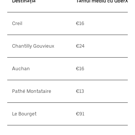
Destinația
Tariful mediu cu UberX*
Creil
€16
Chantilly Gouvieux
€24
Auchan
€16
Pathé Montataire
€13
Le Bourget
€91