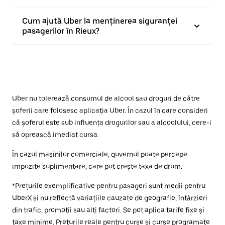
Cum ajută Uber la menținerea siguranței
pasagerilor în Rieux?
Uber nu tolerează consumul de alcool sau droguri de către
șoferii care folosesc aplicația Uber. În cazul în care consideri
că șoferul este sub influența drogurilor sau a alcoolului, cere-i
să oprească imediat cursa.
În cazul mașinilor comerciale, guvernul poate percepe
impozite suplimentare, care pot crește taxa de drum.
*Prețurile exemplificative pentru pasageri sunt medii pentru
UberX și nu reflectă variațiile cauzate de geografie, întârzieri
din trafic, promoții sau alți factori. Se pot aplica tarife fixe și
taxe minime. Prețurile reale pentru curse și curse programate