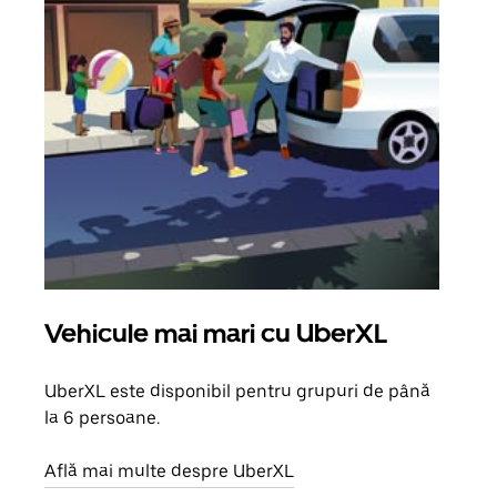
Vehicule mai mari cu UberXL
Căl
UberXL este disponibil pentru grupuri de până
Când 
la 6 persoane.
de g
prop
Află mai multe despre UberXL