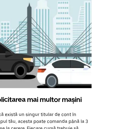
licitarea mai multor mașini
Uber Shu
ă există un singur titular de cont în
Opțiunea noa
pul tău, acesta poate comanda până la 3
pentru anumi
se la cerere. Fiecare cursă trebuie să
locații de 