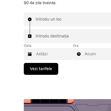
90 de zile înainte.
Introdu un loc
Introdu destinația
Data
Ora
Acum
Pentru
Vezi tarifele
a
deschide
calendarul
și
a
selecta
o
dată,
apasă
pe