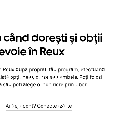
când dorești și obții
nevoie în Reux
în Reux după propriul tău program, efectuând
xistă opțiunea), curse sau ambele. Poți folosi
 sau poți alege o închiriere prin Uber.
Ai deja cont? Conectează-te