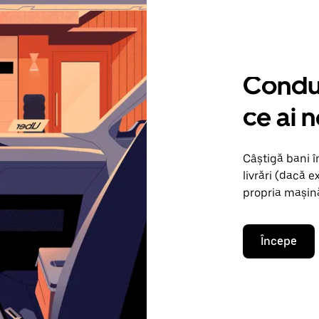
Condu 
ce ai 
Câștigă bani 
livrări (dacă e
propria mașină
Începe