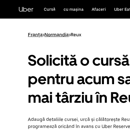
Accesează
direct
Uber
Cursă
cu mașina
Afaceri
Uber Ea
conținutul
principal
Franța
>
Normandia
>
Reux
Solicită o cursă
pentru acum s
mai târziu în R
Adaugă detaliile cursei, urcă și călătorește Reux.
programează oricând în avans cu Uber Reserve