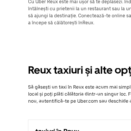
Cu Uber Reux este mai ușor să te deplasezi. Indi
întâlnești cu prietenii la un restaurant sau la 
să ajungi la destinație. Conectează-te online s
a începe să călătorești înReux.
Reux taxiuri și alte o
Să găsești un taxi în Reux este acum mai simplu c
local și poți plăti călătoria dintr-un singur loc. 
nou, autentifică-te pe Uber.com sau deschide ap