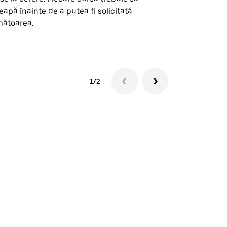
eapă înainte de a putea fi solicitată
ătoarea.
Vezi disponib
1/2