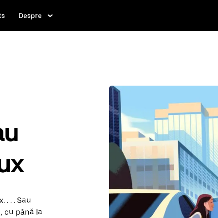
ts
Despre
au
eux
 . . . Sau
, cu până la