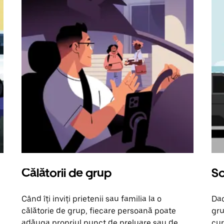
Călătorii de grup
So
Când îți inviți prietenii sau familia la o
Dac
călătorie de grup, fiecare persoană poate
gru
adăuga propriul punct de preluare sau de
cur