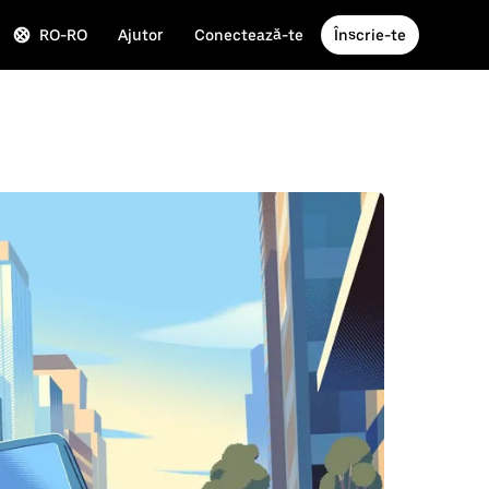
RO-RO
Ajutor
Conectează-te
Înscrie-te