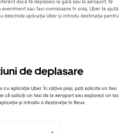
ferent dacă te deplasezi la gară sau la aeroport, te
un eveniment sau faci comisioane în oraș, Uber te ajută
au deschide aplicația Uber și introdu destinația pentru
pțiuni de deplasare
u aplicația Uber. În câțiva pași, poți solicita un taxi
Fie că soliciți un taxi de la aeroport sau explorezi un loc
licația și introdu o destinație în Reux.