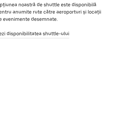
pțiunea noastră de shuttle este disponibilă
entru anumite rute către aeroporturi și locații
e evenimente desemnate.
ezi disponibilitatea shuttle-ului