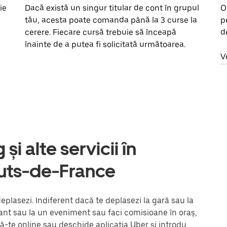
ie
Dacă există un singur titular de cont în grupul
O
tău, acesta poate comanda până la 3 curse la
p
cerere. Fiecare cursă trebuie să înceapă
d
înainte de a putea fi solicitată următoarea.
V
și alte servicii în
uts-de-France
plasezi. Indiferent dacă te deplasezi la gară sau la
urant sau la un eveniment sau faci comisioane în oraș,
ză-te online sau deschide aplicația Uber și introdu