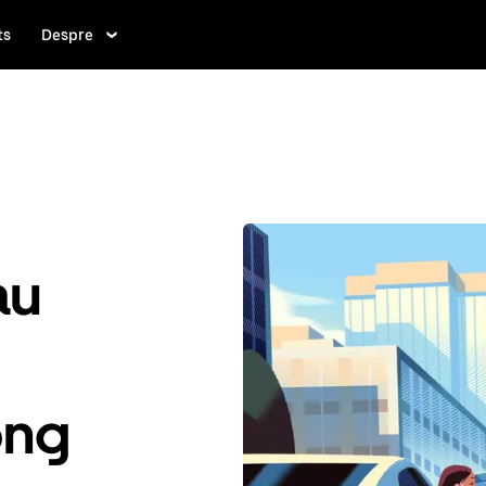
ts
Despre
au
ong