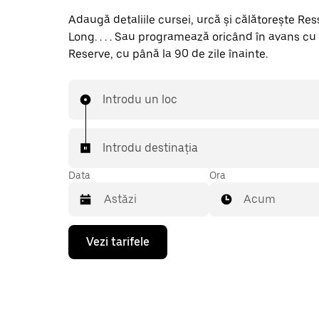
Adaugă detaliile cursei, urcă și călătorește Re
Long. . . . Sau programează oricând în avans cu
Reserve, cu până la 90 de zile înainte.
Introdu un loc
Introdu destinația
Data
Ora
Acum
Pentru
Vezi tarifele
a
deschide
calendarul
și
a
selecta