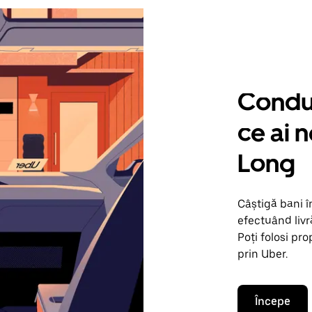
Condu 
ce ai 
Long
Câștigă bani 
efectuând livr
Poți folosi pr
prin Uber.
Începe