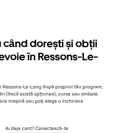
când dorești și obții
nevoie în Ressons-Le-
în Ressons-Le-Long după propriul tău program,
ări (dacă există opțiunea), curse sau ambele.
opria mașină sau poți alege o închiriere
Ai deja cont? Conectează-te