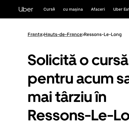
Accesează
direct
Uber
Cursă
cu mașina
Afaceri
Uber Ea
conținutul
principal
Franța
>
Hauts-de-France
>
Ressons-Le-Long
Solicită o cursă
pentru acum s
mai târziu în
Ressons-Le-L