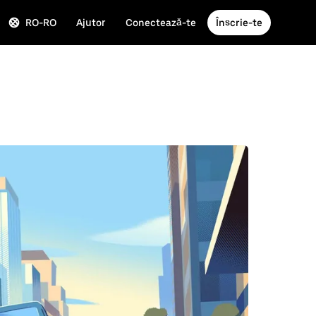
RO-RO
Ajutor
Conectează-te
Înscrie-te