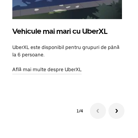
Vehicule mai mari cu UberXL
Căl
UberXL este disponibil pentru grupuri de până
Când 
la 6 persoane.
de g
prop
Află mai multe despre UberXL
Află
1/4