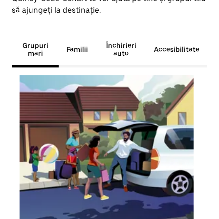
să ajungeți la destinație.
Grupuri
Închirieri
Familii
Accesibilitate
mari
auto