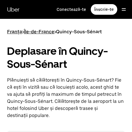
Accesează
direct
Uber
Conectează-te
Înscrie-te
conținutul
principal
Franța
>
Île-de-France
>
Quincy-Sous-Sénart
Deplasare în Quincy-
Sous-Sénart
Plănuiești să călătorești în Quincy-Sous-Sénart? Fie
că ești în vizită sau că locuiești acolo, acest ghid te
va ajuta să profiți la maximum de timpul petrecut în
Quincy-Sous-Sénart. Călătorește de la aeroport la un
hotel folosind Uber și descoperă trasee și
destinații populare.