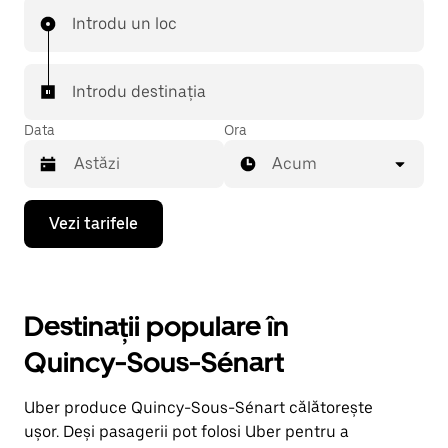
Introdu un loc
Introdu destinația
Data
Ora
Acum
Pentru
Vezi tarifele
a
deschide
calendarul
și
a
Destinații populare în
selecta
o
Quincy-Sous-Sénart
dată,
apasă
pe
Uber produce Quincy-Sous-Sénart călătorește
tasta
cu
ușor. Deși pasagerii pot folosi Uber pentru a
săgeata