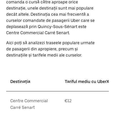
comanda o cursă către aproape orice
îndreptată
destinație, unele destinații sunt mai populare
în
jos.
decât altele. Destinația cea mai frecventă a
Închide
curselor comandate de pasagerii Uber care se
calendarul
deplasează prin Quincy-Sous-Sénart este
apăsând
pe
Centre Commercial Carré Senart.
butonul
Escape.
Aici poți să analizezi traseele populare urmate
de pasagerii din apropiere, precum și
destinațiile și tarifele medii ale curselor.
Destinația
Tariful mediu cu UberX*
Centre Commercial
€12
Carré Senart