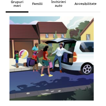
Grupuri
Închirieri
Familii
Accesibilitate
mari
auto