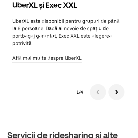
UberXL și Exec XXL
Căl
UberXL este disponibil pentru grupuri de până
Când 
la 6 persoane. Dacă ai nevoie de spațiu de
de g
portbagaj garantat, Exec XXL este alegerea
prop
potrivită.
Află
Află mai multe despre UberXL
1/4
Servicii de ridesharing și alte