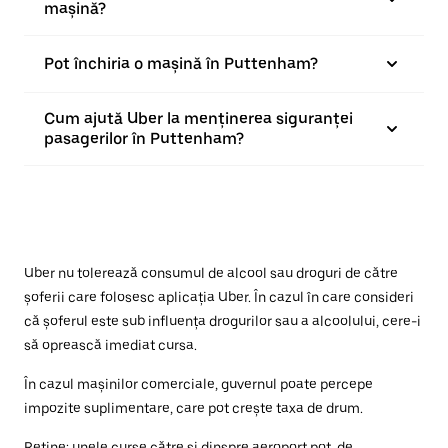
mașină?
Pot închiria o mașină în Puttenham?
Cum ajută Uber la menținerea siguranței
pasagerilor în Puttenham?
Uber nu tolerează consumul de alcool sau droguri de către
șoferii care folosesc aplicația Uber. În cazul în care consideri
că șoferul este sub influența drogurilor sau a alcoolului, cere-i
să oprească imediat cursa.
În cazul mașinilor comerciale, guvernul poate percepe
impozite suplimentare, care pot crește taxa de drum.
Reține: unele curse către și dinspre aeroport pot, de