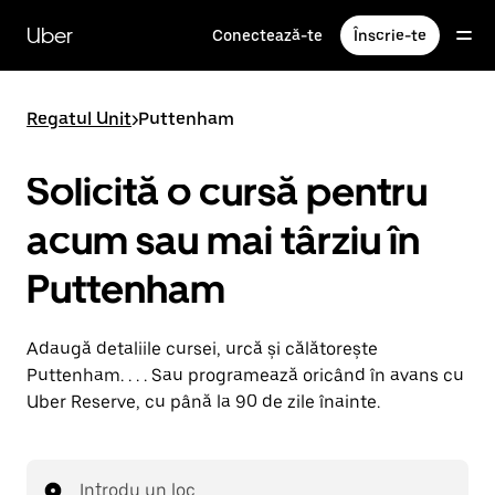
Accesează
direct
Uber
Conectează-te
Înscrie-te
conținutul
principal
Regatul Unit
>
Puttenham
Solicită o cursă pentru
acum sau mai târziu în
Puttenham
Adaugă detaliile cursei, urcă și călătorește
Puttenham. . . . Sau programează oricând în avans cu
Uber Reserve, cu până la 90 de zile înainte.
Introdu un loc