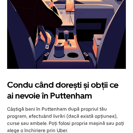
în
jos.
Închide
calendarul
apăsând
pe
butonul
Escape.
Condu când dorești și obții ce
ai nevoie în Puttenham
Câștigă bani în Puttenham după propriul tău
program, efectuând livrări (dacă există opțiunea),
curse sau ambele. Poți folosi propria mașină sau poți
alege o închiriere prin Uber.