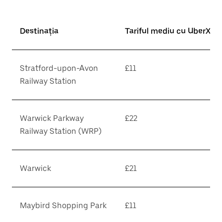
Destinația
Tariful mediu cu UberX*
Stratford-upon-Avon
£11
Railway Station
Warwick Parkway
£22
Railway Station (WRP)
Warwick
£21
Maybird Shopping Park
£11