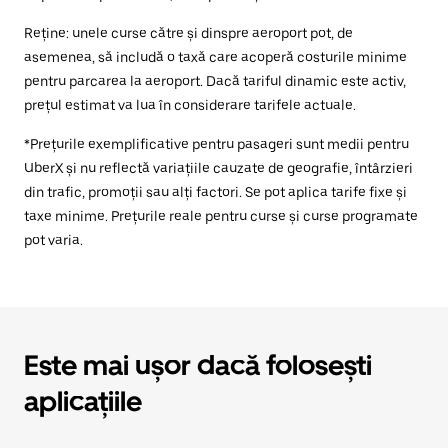
Reține: unele curse către și dinspre aeroport pot, de
asemenea, să includă o taxă care acoperă costurile minime
pentru parcarea la aeroport. Dacă tariful dinamic este activ,
prețul estimat va lua în considerare tarifele actuale.
*Prețurile exemplificative pentru pasageri sunt medii pentru
UberX și nu reflectă variațiile cauzate de geografie, întârzieri
din trafic, promoții sau alți factori. Se pot aplica tarife fixe și
taxe minime. Prețurile reale pentru curse și curse programate
pot varia.
Este mai ușor dacă folosești
aplicațiile