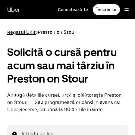
Accesează
direct
Uber
Conectează-te
Înscrie-te
conținutul
principal
Regatul Unit
>
Preston on Stour
Solicită o cursă pentru
acum sau mai târziu în
Preston on Stour
Adaugă detaliile cursei, urcă și călătorește Preston
on Stour. . . . Sau programează oricând în avans cu
Uber Reserve, cu până la 90 de zile înainte.
Introdu un loc