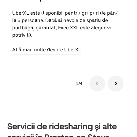
UberXL este disponibil pentru grupuri de până
Când 
la 6 persoane. Dacă ai nevoie de spațiu de
de g
portbagaj garantat, Exec XXL este alegerea
prop
potrivită.
Află
Află mai multe despre UberXL
1/4
Servicii de ridesharing și alte