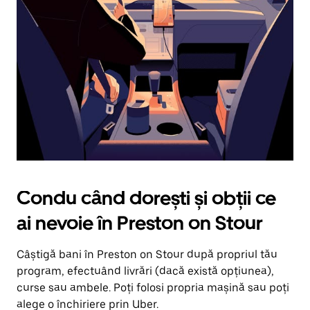
în
jos.
Închide
calendarul
apăsând
pe
butonul
Escape.
Condu când dorești și obții ce
ai nevoie în Preston on Stour
Câștigă bani în Preston on Stour după propriul tău
program, efectuând livrări (dacă există opțiunea),
curse sau ambele. Poți folosi propria mașină sau poți
alege o închiriere prin Uber.