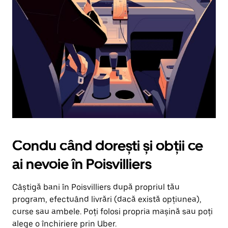
în
jos.
Închide
calendarul
apăsând
pe
butonul
Escape.
Condu când dorești și obții ce
ai nevoie în Poisvilliers
Câștigă bani în Poisvilliers după propriul tău
program, efectuând livrări (dacă există opțiunea),
curse sau ambele. Poți folosi propria mașină sau poți
alege o închiriere prin Uber.