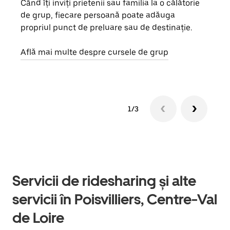
Când îți inviți prietenii sau familia la o călătorie
Dacă
de grup, fiecare persoană poate adăuga
tău,
propriul punct de preluare sau de destinație.
cere
de a
Află mai multe despre cursele de grup
1/3
Servicii de ridesharing și alte
servicii în Poisvilliers, Centre-Val
de Loire