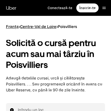
Accesează
direct
Uber
Conectează-te
Înscrie-te
conținutul
principal
Franța
>
Centre-Val de Loire
>
Poisvilliers
Solicită o cursă pentru
acum sau mai târziu în
Poisvilliers
Adaugă detaliile cursei, urcă și călătorește
Poisvilliers. . . . Sau programează oricând în avans cu
Uber Reserve, cu până la 90 de zile înainte.
Introdu un loc