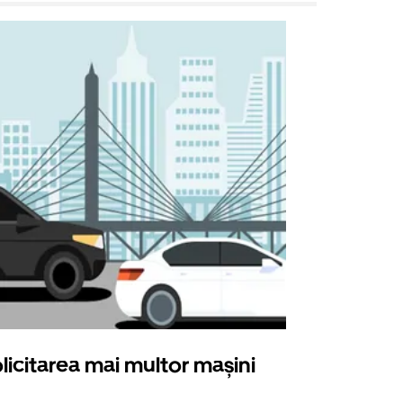
licitarea mai multor mașini
Uber Shu