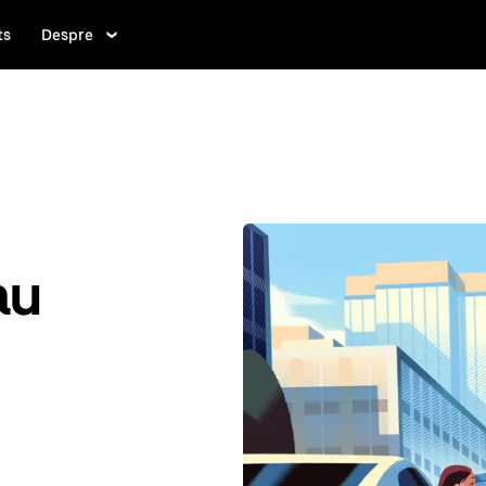
ts
Despre
au