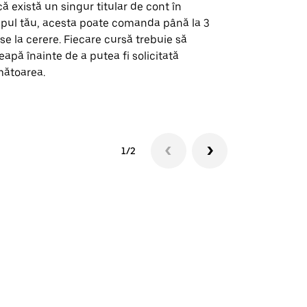
ă există un singur titular de cont în
Opțiunea noa
pul tău, acesta poate comanda până la 3
pentru anumi
se la cerere. Fiecare cursă trebuie să
locații de 
eapă înainte de a putea fi solicitată
ătoarea.
Vezi disponib
1/2