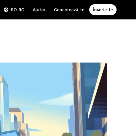
RO-RO
Ajutor
Conectează-te
Înscrie-te