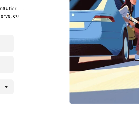
utier. . . .
erve, cu