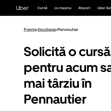
Accesează
direct
Uber
Cursă
cu mașina
Afaceri
Uber Ea
conținutul
principal
Franța
>
Occitania
>
Pennautier
Solicită o cursă
pentru acum s
mai târziu în
Pennautier