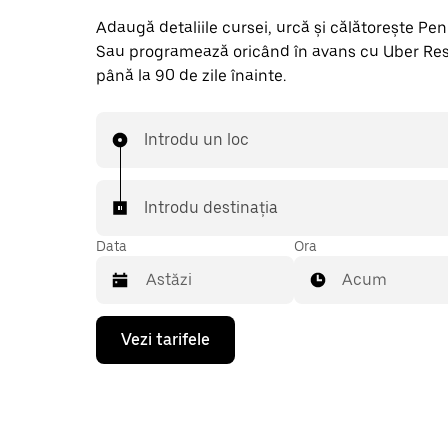
Adaugă detaliile cursei, urcă și călătorește Penna
Sau programează oricând în avans cu Uber Res
până la 90 de zile înainte.
Introdu un loc
Introdu destinația
Data
Ora
Acum
Pentru
Vezi tarifele
a
deschide
calendarul
și
a
selecta