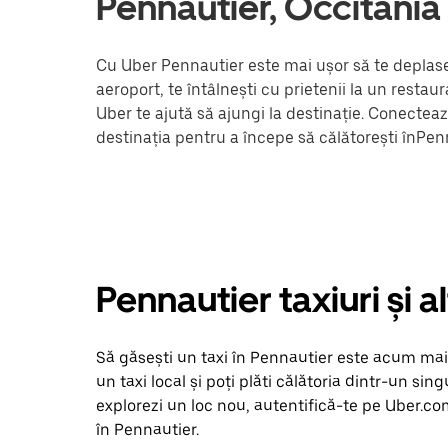
Pennautier, Occitania
Cu Uber Pennautier este mai ușor să te deplasez
aeroport, te întâlnești cu prietenii la un resta
Uber te ajută să ajungi la destinație. Conectea
destinația pentru a începe să călătorești înPen
Pennautier taxiuri și 
Să găsești un taxi în Pennautier este acum mai s
un taxi local și poți plăti călătoria dintr-un sing
explorezi un loc nou, autentifică-te pe Uber.co
în Pennautier.