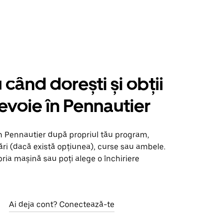
când dorești și obții
nevoie în Pennautier
în Pennautier după propriul tău program,
ări (dacă există opțiunea), curse sau ambele.
opria mașină sau poți alege o închiriere
Ai deja cont? Conectează-te