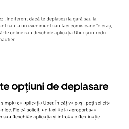
i. Indiferent dacă te deplasezi la gară sau la
urant sau la un eveniment sau faci comisioane în oraș,
ză-te online sau deschide aplicația Uber și introdu
nautier.
alte opțiuni de deplasare
implu cu aplicația Uber. În câțiva pași, poți solicita
ur loc. Fie că soliciți un taxi de la aeroport sau
m sau deschide aplicația și introdu o destinație