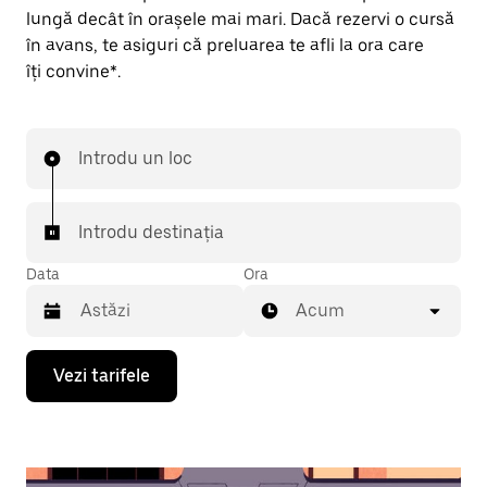
lungă decât în orașele mai mari. Dacă rezervi o cursă
în avans, te asiguri că preluarea te afli la ora care
îți convine*.
Introdu un loc
Introdu destinația
Data
Ora
Acum
Pentru
Vezi tarifele
a
deschide
calendarul
și
a
selecta