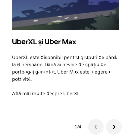
UberXL și Uber Max
Căl
UberXL este disponibil pentru grupuri de până
Când 
la 6 persoane. Dacă ai nevoie de spațiu de
de g
portbagaj garantat, Uber Max este alegerea
prop
potrivită.
Află
Află mai multe despre UberXL
1/4