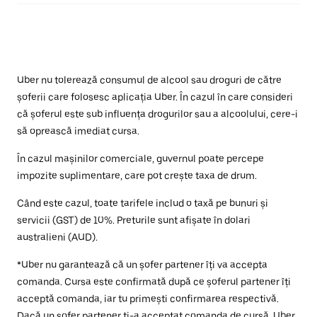
Uber nu tolerează consumul de alcool sau droguri de către
șoferii care folosesc aplicația Uber. În cazul în care consideri
că șoferul este sub influența drogurilor sau a alcoolului, cere-i
să oprească imediat cursa.
În cazul mașinilor comerciale, guvernul poate percepe
impozite suplimentare, care pot crește taxa de drum.
Când este cazul, toate tarifele includ o taxă pe bunuri și
servicii (GST) de 10%. Preturile sunt afișate în dolari
australieni (AUD).
*Uber nu garantează că un șofer partener îți va accepta
comanda. Cursa este confirmată după ce șoferul partener îți
acceptă comanda, iar tu primești confirmarea respectivă.
Dacă un șofer partener ți-a acceptat comanda de cursă, Uber