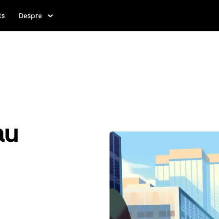
ts
Despre
au