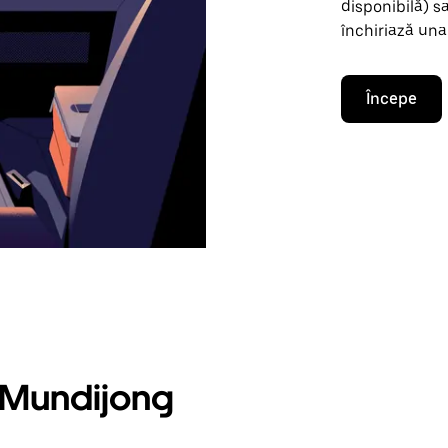
disponibilă) s
închiriază una
Începe
n Mundijong