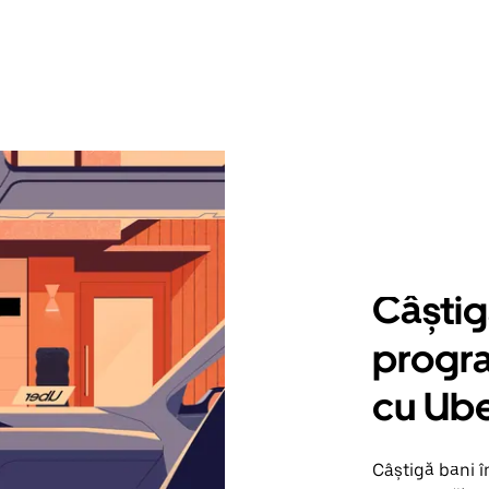
Câștig
progra
cu Ub
Câștigă bani î