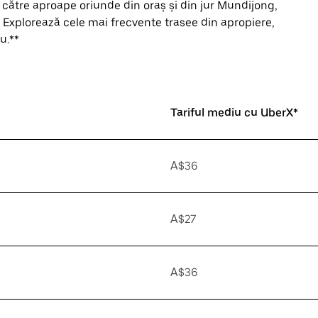
 către aproape oriunde din oraș și din jur Mundijong,
. Explorează cele mai frecvente trasee din apropiere,
u.**
Tariful mediu cu UberX*
A$36
A$27
A$36