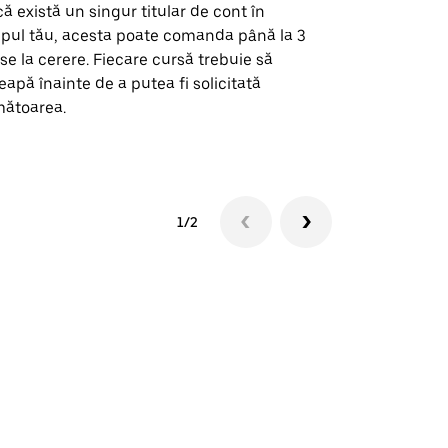
ă există un singur titular de cont în
Opțiunea noa
pul tău, acesta poate comanda până la 3
pentru anumi
se la cerere. Fiecare cursă trebuie să
locații de 
eapă înainte de a putea fi solicitată
ătoarea.
Vezi disponib
1/2