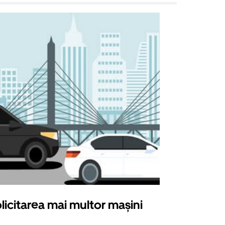
licitarea mai multor mașini
Uber Shu