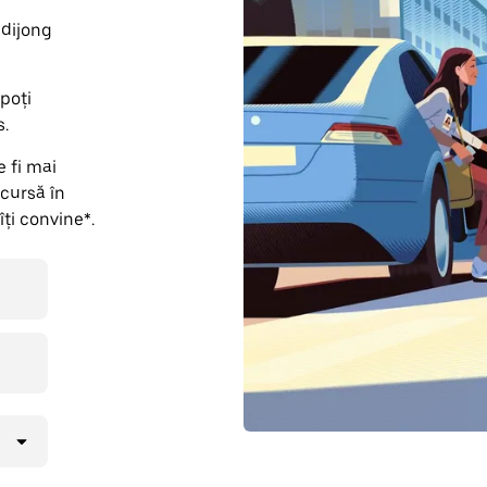
ndijong
poți
s.
 fi mai
 cursă în
îți convine*.