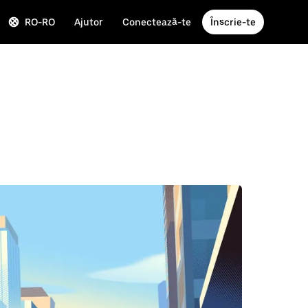
RO-RO
Ajutor
Conectează-te
Înscrie-te