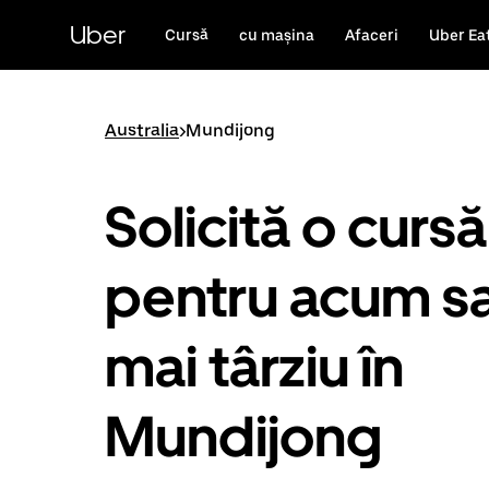
Accesează
direct
Uber
Cursă
cu mașina
Afaceri
Uber Ea
conținutul
principal
Australia
>
Mundijong
Solicită o cursă
pentru acum s
mai târziu în
Mundijong