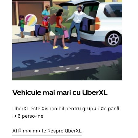
Vehicule mai mari cu UberXL
Căl
UberXL este disponibil pentru grupuri de până
Când 
la 6 persoane.
de g
prop
Află mai multe despre UberXL