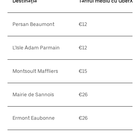
Destinația
Tariful mediu cu UberX*
Persan Beaumont
€12
L'Isle Adam Parmain
€12
Montsoult Maffliers
€15
Mairie de Sannois
€26
Ermont Eaubonne
€26