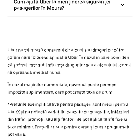
Cum ajută Uber la menținerea siguranței
pasagerilor în Mours?
Uber nu tolerează consumul de alcool sau droguri de către
șoferii care folosesc aplicația Uber. În cazul în care consideri
că șoferul este sub influența drogurilor sau a alcoolului, cere-i
să oprească imediat cursa.
În cazul mașinilor comerciale, guvernul poate percepe
impozite suplimentare, care pot crește taxa de drum.
*Prețurile exemplificative pentru pasageri sunt medii pentru
UberX și nu reflectă variațiile cauzate de geografie, întârzieri
din trafic, promoții sau alți factori. Se pot aplica tarife fixe și
taxe minime. Prețurile reale pentru curse și curse programate
pot varia.