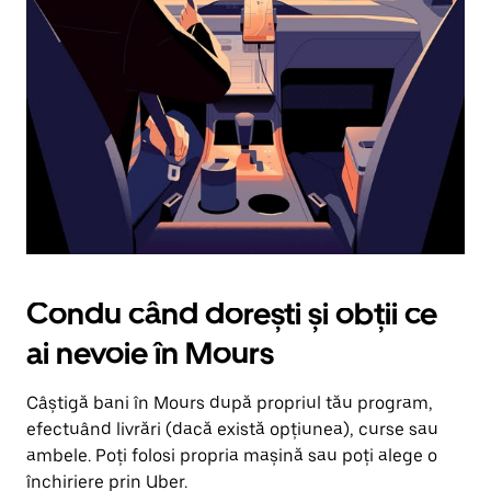
în
jos.
Închide
calendarul
apăsând
pe
butonul
Escape.
Condu când dorești și obții ce
ai nevoie în Mours
Câștigă bani în Mours după propriul tău program,
efectuând livrări (dacă există opțiunea), curse sau
ambele. Poți folosi propria mașină sau poți alege o
închiriere prin Uber.