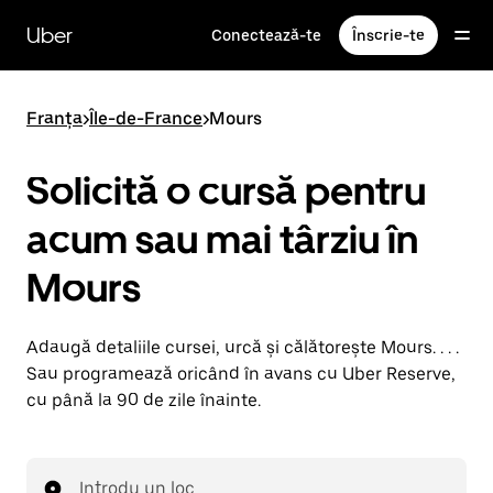
Accesează
direct
Uber
Conectează-te
Înscrie-te
conținutul
principal
Franța
>
Île-de-France
>
Mours
Solicită o cursă pentru
acum sau mai târziu în
Mours
Adaugă detaliile cursei, urcă și călătorește Mours. . . .
Sau programează oricând în avans cu Uber Reserve,
cu până la 90 de zile înainte.
Introdu un loc