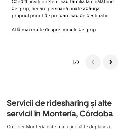
Când îți inviți prietenii sau familia la o călătorie
Dacă
de grup, fiecare persoană poate adăuga
tău,
propriul punct de preluare sau de destinație.
cere
de a
Află mai multe despre cursele de grup
1/3
Servicii de ridesharing și alte
servicii în Montería, Córdoba
Cu Uber Montería este mai ușor să te deplasezi.