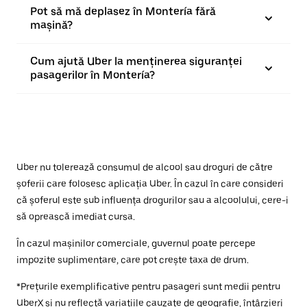
Pot să mă deplasez în Montería fără
mașină?
Cum ajută Uber la menținerea siguranței
pasagerilor în Montería?
Uber nu tolerează consumul de alcool sau droguri de către
șoferii care folosesc aplicația Uber. În cazul în care consideri
că șoferul este sub influența drogurilor sau a alcoolului, cere-i
să oprească imediat cursa.
În cazul mașinilor comerciale, guvernul poate percepe
impozite suplimentare, care pot crește taxa de drum.
*Prețurile exemplificative pentru pasageri sunt medii pentru
UberX și nu reflectă variațiile cauzate de geografie, întârzieri