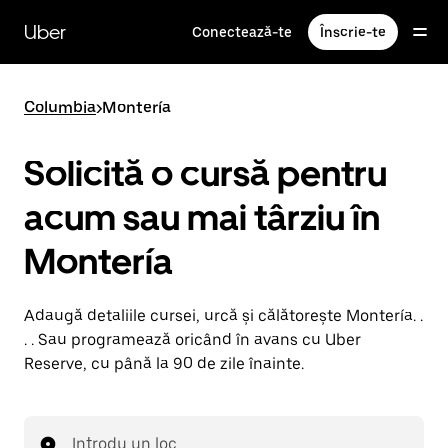
Accesează
direct
Uber
Conectează-te
Înscrie-te
conținutul
principal
Columbia
>
Montería
Solicită o cursă pentru
acum sau mai târziu în
Montería
Adaugă detaliile cursei, urcă și călătorește Montería. .
. . Sau programează oricând în avans cu Uber
Reserve, cu până la 90 de zile înainte.
Introdu un loc