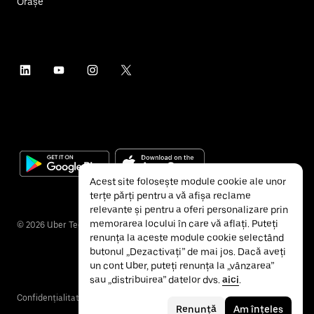
Orașe
Acest site folosește module cookie ale unor
terțe părți pentru a vă afișa reclame
relevante și pentru a oferi personalizare prin
memorarea locului în care vă aflați. Puteți
©
2026
Uber Technologies Inc.
renunța la aceste module cookie selectând
butonul „Dezactivați” de mai jos. Dacă aveți
un cont Uber, puteți renunța la „vânzarea”
sau „distribuirea” datelor dvs.
aici
.
Confidențialitate
Accesibilitate
Termeni și condiții
Renunță
Am înțeles