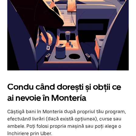
în
jos.
Închide
calendarul
apăsând
pe
butonul
Escape.
Condu când dorești și obții ce
ai nevoie în Montería
Câștigă bani în Montería după propriul tău program,
efectuând livrări (dacă există opțiunea), curse sau
ambele. Poți folosi propria mașină sau poți alege o
închiriere prin Uber.