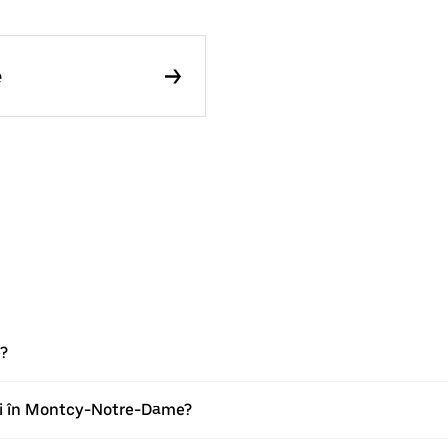
e
?
ori în Montcy-Notre-Dame?