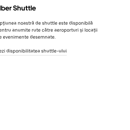
ber Shuttle
pțiunea noastră de shuttle este disponibilă
entru anumite rute către aeroporturi și locații
e evenimente desemnate.
ezi disponibilitatea shuttle-ului