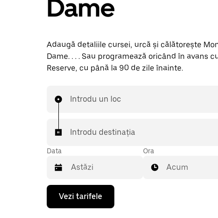
Dame
Adaugă detaliile cursei, urcă și călătorește Mo
Dame. . . . Sau programează oricând în avans c
Reserve, cu până la 90 de zile înainte.
Introdu un loc
Introdu destinația
Data
Ora
Acum
Pentru
Vezi tarifele
a
deschide
calendarul