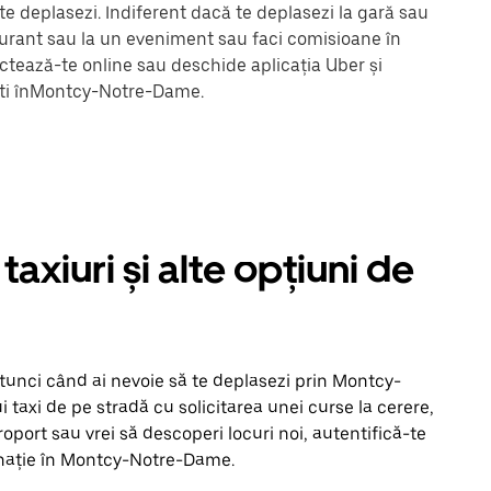
 deplasezi. Indiferent dacă te deplasezi la gară sau
staurant sau la un eveniment sau faci comisioane în
ectează-te online sau deschide aplicația Uber și
ești înMontcy-Notre-Dame.
iuri și alte opțiuni de
 atunci când ai nevoie să te deplasezi prin Montcy-
 taxi de pe stradă cu solicitarea unei curse la cerere,
eroport sau vrei să descoperi locuri noi, autentifică-te
tinație în Montcy-Notre-Dame.