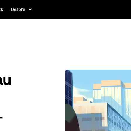
ts
Despre
au
-