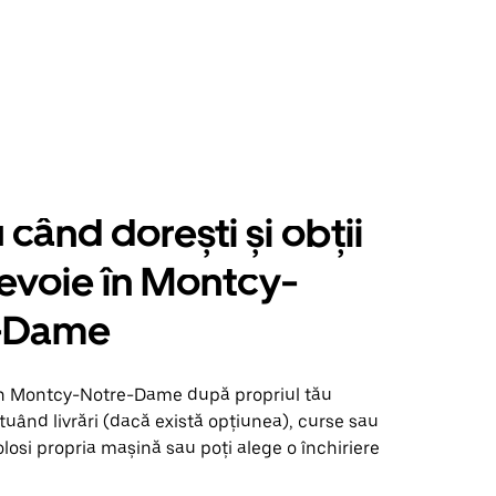
când dorești și obții
nevoie în Montcy-
-Dame
în Montcy-Notre-Dame după propriul tău
uând livrări (dacă există opțiunea), curse sau
olosi propria mașină sau poți alege o închiriere