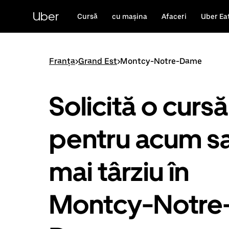
Accesează
direct
Uber
Cursă
cu mașina
Afaceri
Uber Ea
conținutul
principal
Franța
>
Grand Est
>
Montcy-Notre-Dame
Solicită o cursă
pentru acum s
mai târziu în
Montcy-Notre