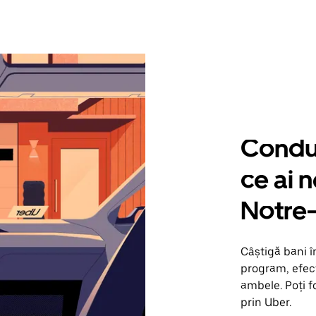
Condu 
ce ai 
Notre
Câștigă bani 
program, efect
ambele. Poți f
prin Uber.