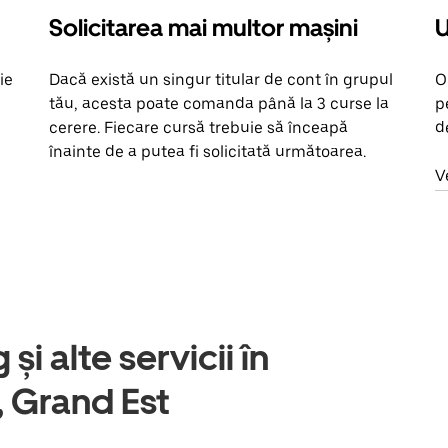
Solicitarea mai multor mașini
U
ie
Dacă există un singur titular de cont în grupul
O
tău, acesta poate comanda până la 3 curse la
p
cerere. Fiecare cursă trebuie să înceapă
d
înainte de a putea fi solicitată următoarea.
V
și alte servicii în
 Grand Est