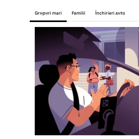
Grupuri mari
Familii
Închirieri auto