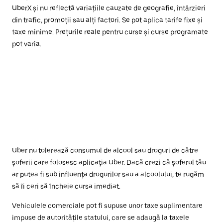
UberX și nu reflectă variațiile cauzate de geografie, întârzieri
din trafic, promoții sau alți factori. Se pot aplica tarife fixe și
taxe minime. Prețurile reale pentru curse și curse programate
pot varia.
Uber nu tolerează consumul de alcool sau droguri de către
șoferii care folosesc aplicația Uber. Dacă crezi că șoferul tău
ar putea fi sub influența drogurilor sau a alcoolului, te rugăm
să îi ceri să încheie cursa imediat.
Vehiculele comerciale pot fi supuse unor taxe suplimentare
impuse de autoritățile statului, care se adaugă la taxele