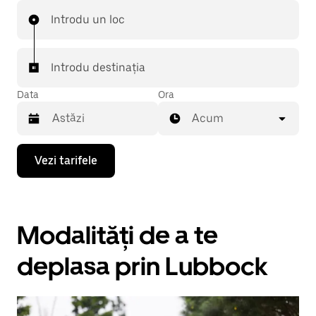
Introdu un loc
Introdu destinația
Data
Ora
Acum
Pentru
Vezi tarifele
a
deschide
calendarul
și
a
Modalități de a te
selecta
o
dată,
deplasa prin Lubbock
apasă
pe
tasta
cu