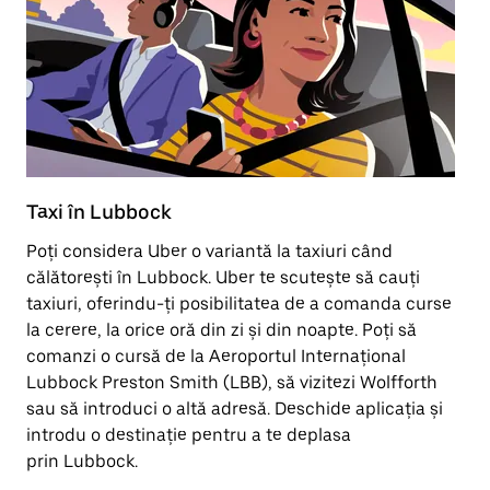
Taxi în Lubbock
T
Poți considera Uber o variantă la taxiuri când
O 
călătorești în Lubbock. Uber te scutește să cauți
ac
taxiuri, oferindu-ți posibilitatea de a comanda curse
en
la cerere, la orice oră din zi și din noapte. Poți să
de
comanzi o cursă de la Aeroportul Internațional
Lubbock Preston Smith (LBB), să vizitezi Wolfforth
Af
sau să introduci o altă adresă. Deschide aplicația și
introdu o destinație pentru a te deplasa
prin Lubbock.