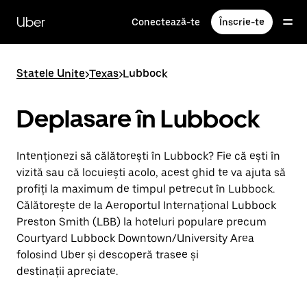
Accesează
direct
Uber
Conectează-te
Înscrie-te
conținutul
principal
Statele Unite
>
Texas
>
Lubbock
Deplasare în Lubbock
Intenționezi să călătorești în Lubbock? Fie că ești în
vizită sau că locuiești acolo, acest ghid te va ajuta să
profiți la maximum de timpul petrecut în Lubbock.
Călătorește de la Aeroportul Internațional Lubbock
Preston Smith (LBB) la hoteluri populare precum
Courtyard Lubbock Downtown/University Area
folosind Uber și descoperă trasee și
destinații apreciate.