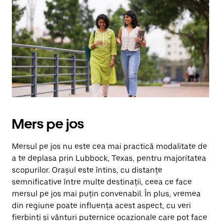
săgeata
îndreptată
în
jos.
Închide
calendarul
apăsând
pe
butonul
Escape.
Mers pe jos
Mersul pe jos nu este cea mai practică modalitate de
a te deplasa prin Lubbock, Texas, pentru majoritatea
scopurilor. Orașul este întins, cu distanțe
semnificative între multe destinații, ceea ce face
mersul pe jos mai puțin convenabil. În plus, vremea
din regiune poate influența acest aspect, cu veri
fierbinți și vânturi puternice ocazionale care pot face