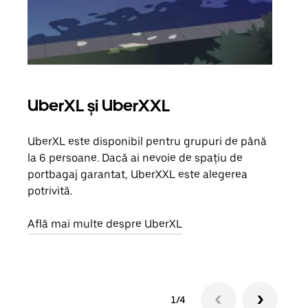
UberXL și UberXXL
Căl
UberXL este disponibil pentru grupuri de până
Când 
la 6 persoane. Dacă ai nevoie de spațiu de
de g
portbagaj garantat, UberXXL este alegerea
prop
potrivită.
Află
Află mai multe despre UberXL
1/4