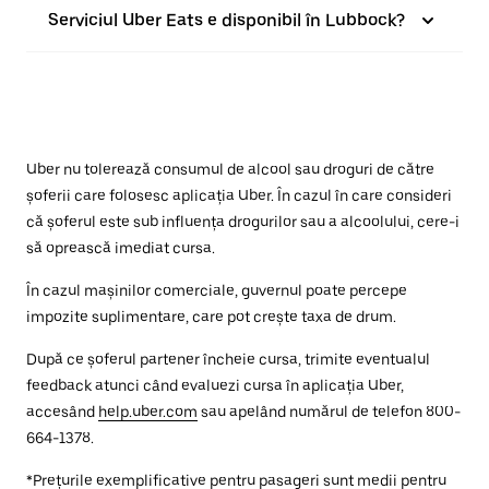
Serviciul Uber Eats e disponibil în Lubbock?
Uber nu tolerează consumul de alcool sau droguri de către
șoferii care folosesc aplicația Uber. În cazul în care consideri
că șoferul este sub influența drogurilor sau a alcoolului, cere-i
să oprească imediat cursa.
În cazul mașinilor comerciale, guvernul poate percepe
impozite suplimentare, care pot crește taxa de drum.
După ce șoferul partener încheie cursa, trimite eventualul
feedback atunci când evaluezi cursa în aplicația Uber,
accesând
help.uber.com
sau apelând numărul de telefon 800-
664-1378.
*Prețurile exemplificative pentru pasageri sunt medii pentru