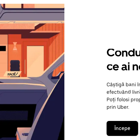
Condu 
ce ai 
Câștigă bani î
efectuând livr
Poți folosi pr
prin Uber.
Începe