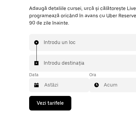
Adaugă detaliile cursei, urcă și călătorește Livese
programează oricând în avans cu Uber Reserve
90 de zile înainte.
Introdu un loc
Introdu destinația
Data
Ora
Acum
Pentru
Vezi tarifele
a
deschide
calendarul
și
a
selecta