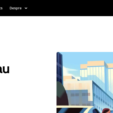
ts
Despre
au