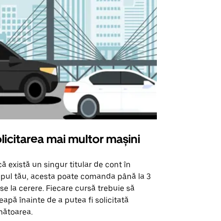
licitarea mai multor mașini
Uber Shu
ă există un singur titular de cont în
Opțiunea noa
pul tău, acesta poate comanda până la 3
pentru anumi
se la cerere. Fiecare cursă trebuie să
locații de 
eapă înainte de a putea fi solicitată
ătoarea.
Vezi disponib