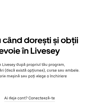
când dorești și obții
nevoie în Livesey
n Livesey după propriul tău program,
ări (dacă există opțiunea), curse sau ambele.
opria mașină sau poți alege o închiriere
Ai deja cont? Conectează-te