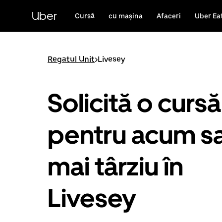
Accesează
direct
Uber
Cursă
cu mașina
Afaceri
Uber Ea
conținutul
principal
Regatul Unit
>
Livesey
Solicită o cursă
pentru acum s
mai târziu în
Livesey