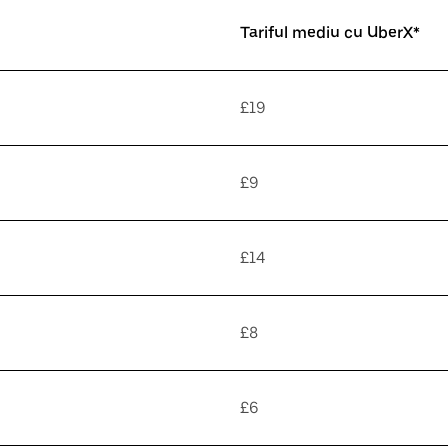
Tariful mediu cu UberX*
£19
£9
£14
£8
£6