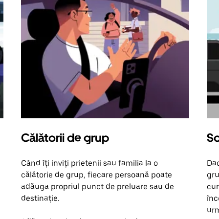
Călătorii de grup
So
Când îți inviți prietenii sau familia la o
Dac
călătorie de grup, fiecare persoană poate
gru
adăuga propriul punct de preluare sau de
cur
destinație.
înc
urm