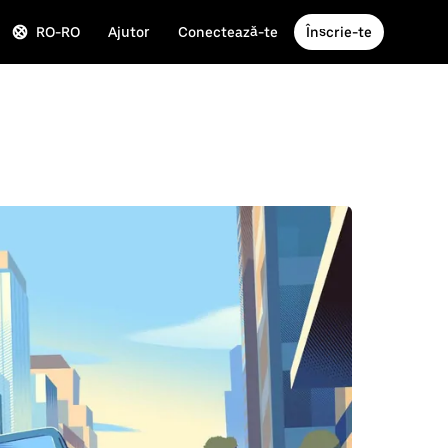
RO-RO
Ajutor
Conectează-te
Înscrie-te