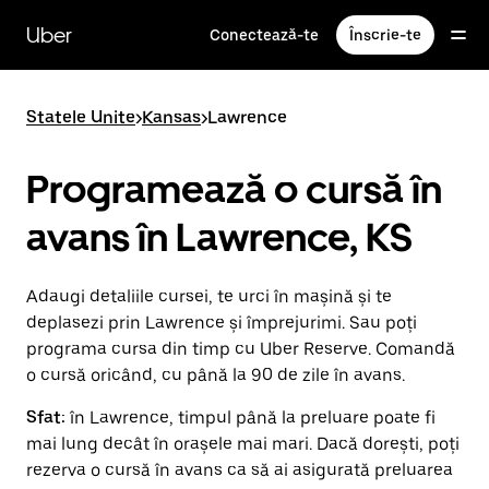
Accesează
direct
Uber
Conectează-te
Înscrie-te
conținutul
principal
Statele Unite
>
Kansas
>
Lawrence
Programează o cursă în
avans în Lawrence, KS
Adaugi detaliile cursei, te urci în mașină și te
deplasezi prin Lawrence și împrejurimi. Sau poți
programa cursa din timp cu Uber Reserve. Comandă
o cursă oricând, cu până la 90 de zile în avans.
Sfat:
în Lawrence, timpul până la preluare poate fi
mai lung decât în orașele mai mari. Dacă dorești, poți
rezerva o cursă în avans ca să ai asigurată preluarea