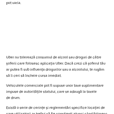
pot varia.
Uber nu tolerează consumul de alcool sau droguri de către
șoferii care folosesc aplicația Uber. Dacă crezi că șoferul tău
ar putea fi sub influența drogurilor sau a alcoolului, te rugăm
să îi ceri să încheie cursa imediat.
Vehiculele comerciale pot fi supuse unor taxe suplimentare
impuse de autoritățile statului, care se adaugă la taxele
de drum.
Există o serie de cerințe și reglementări specifice locației de
care utilizatorii ar trebui să fie conștienți atunci când folosesc