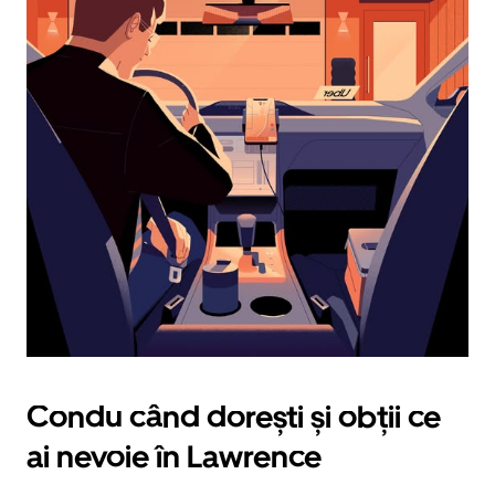
pe
tasta
cu
săgeata
îndreptată
în
jos.
Închide
calendarul
apăsând
pe
butonul
Escape.
Condu când dorești și obții ce
ai nevoie în Lawrence