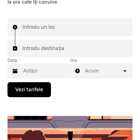
la ora cate îți convine.
Introdu un loc
Introdu destinația
Data
Ora
Acum
Pentru
Vezi tarifele
a
deschide
calendarul
și
a
selecta
o
dată,
apasă