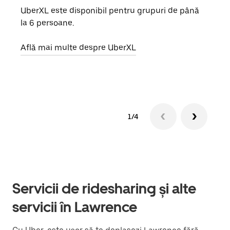
UberXL este disponibil pentru grupuri de până
Când 
la 6 persoane.
de g
prop
Află mai multe despre UberXL
Află
1/4
Servicii de ridesharing și alte
servicii în Lawrence