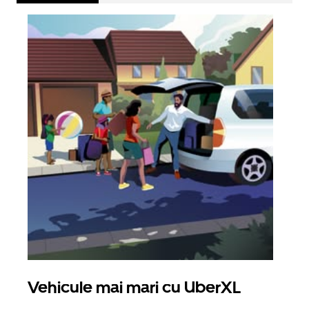
Vehicule mai mari cu UberXL
Căl