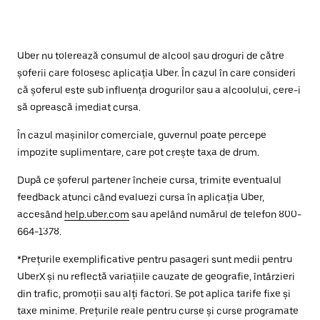
Uber nu tolerează consumul de alcool sau droguri de către
șoferii care folosesc aplicația Uber. În cazul în care consideri
că șoferul este sub influența drogurilor sau a alcoolului, cere-i
să oprească imediat cursa.
În cazul mașinilor comerciale, guvernul poate percepe
impozite suplimentare, care pot crește taxa de drum.
După ce șoferul partener încheie cursa, trimite eventualul
feedback atunci când evaluezi cursa în aplicația Uber,
accesând
help.uber.com
sau apelând numărul de telefon 800-
664-1378.
*Prețurile exemplificative pentru pasageri sunt medii pentru
UberX și nu reflectă variațiile cauzate de geografie, întârzieri
din trafic, promoții sau alți factori. Se pot aplica tarife fixe și
taxe minime. Prețurile reale pentru curse și curse programate