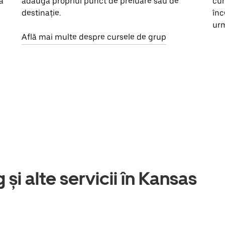
a
adăuga propriul punct de preluare sau de
cur
destinație.
înc
urm
Află mai multe despre cursele de grup
 și alte servicii în Kansas