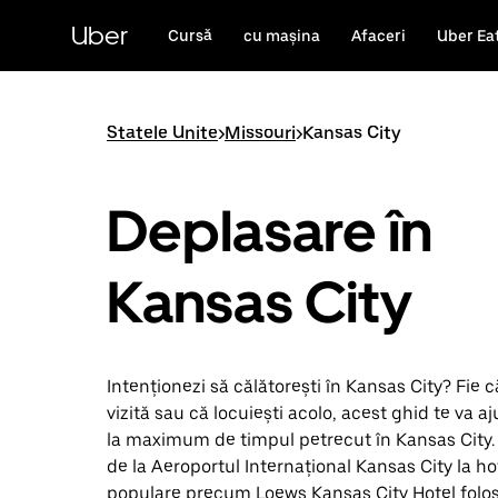
Accesează
direct
Uber
Cursă
cu mașina
Afaceri
Uber Ea
conținutul
principal
Statele Unite
>
Missouri
>
Kansas City
Deplasare în
Kansas City
Intenționezi să călătorești în Kansas City? Fie că
vizită sau că locuiești acolo, acest ghid te va aj
la maximum de timpul petrecut în Kansas City.
de la Aeroportul Internațional Kansas City la ho
populare precum Loews Kansas City Hotel folos