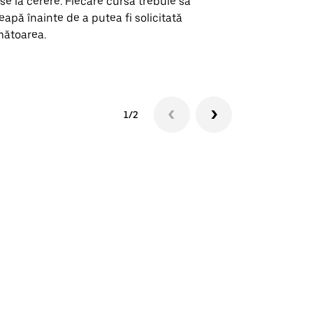
se la cerere. Fiecare cursă trebuie să
locații de 
eapă înainte de a putea fi solicitată
ătoarea.
Vezi disponib
1/2