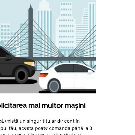
licitarea mai multor mașini
Uber Shu
ă există un singur titular de cont în
Opțiunea noa
pul tău, acesta poate comanda până la 3
pentru anumi