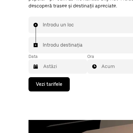
descoperă trasee și destinații apreciate.
Introdu un loc
Introdu destinația
Data
Ora
Acum
Pentru
Vezi tarifele
a
deschide
calendarul
și
a
selecta
o
dată,
apasă