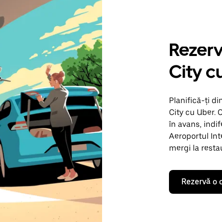
Rezerv
City c
Planifică-ți di
City cu Uber. 
în avans, indi
Aeroportul Int
mergi la resta
Rezervă o 