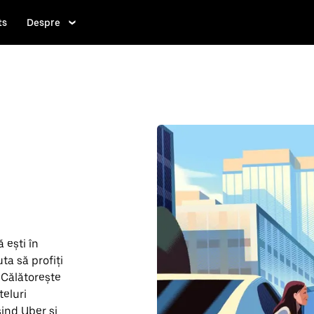
ts
Despre
 ești în
uta să profiți
 Călătorește
teluri
ind Uber și