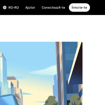
RO-RO
Ajutor
Conectează-te
Înscrie-te