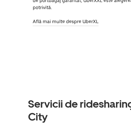
de portbagaj garantat, UberXXL este alegere
potrivită.
Află mai multe despre UberXL
Servicii de ridesharing
City