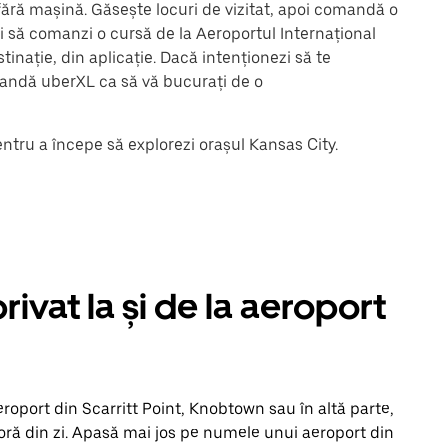
fără mașină. Găsește locuri de vizitat, apoi comandă o
oți să comanzi o cursă de la Aeroportul Internațional
stinație, din aplicație. Dacă intenționezi să te
andă uberXL ca să vă bucurați de o
entru a începe să explorezi orașul Kansas City.
rivat la și de la aeroport
roport din Scarritt Point, Knobtown sau în altă parte,
oră din zi. Apasă mai jos pe numele unui aeroport din