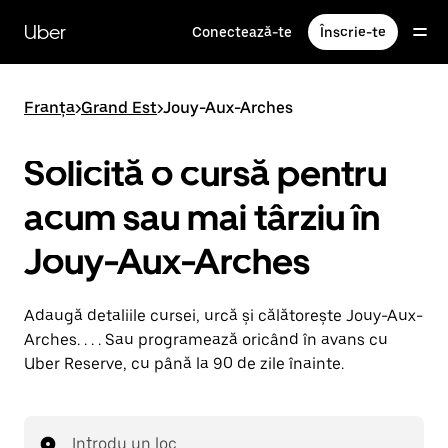
Accesează
direct
Uber
Conectează-te
Înscrie-te
conținutul
principal
Franța
>
Grand Est
>
Jouy-Aux-Arches
Solicită o cursă pentru
acum sau mai târziu în
Jouy-Aux-Arches
Adaugă detaliile cursei, urcă și călătorește Jouy-Aux-
Arches. . . . Sau programează oricând în avans cu
Uber Reserve, cu până la 90 de zile înainte.
Introdu un loc