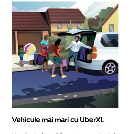
Vehicule mai mari cu UberXL
Căl