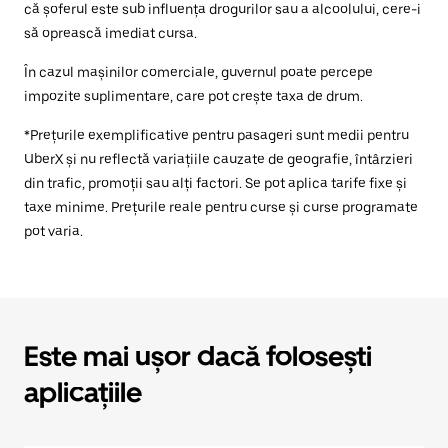
că șoferul este sub influența drogurilor sau a alcoolului, cere-i
să oprească imediat cursa.
În cazul mașinilor comerciale, guvernul poate percepe
impozite suplimentare, care pot crește taxa de drum.
*Prețurile exemplificative pentru pasageri sunt medii pentru
UberX și nu reflectă variațiile cauzate de geografie, întârzieri
din trafic, promoții sau alți factori. Se pot aplica tarife fixe și
taxe minime. Prețurile reale pentru curse și curse programate
pot varia.
Este mai ușor dacă folosești
aplicațiile