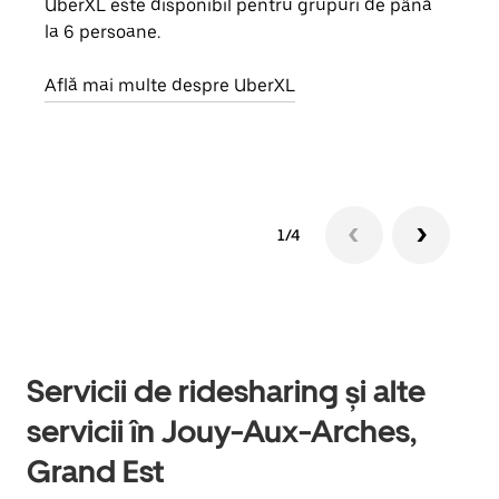
UberXL este disponibil pentru grupuri de până
Când 
la 6 persoane.
de g
prop
Află mai multe despre UberXL
Află
1/4
Servicii de ridesharing și alte
servicii în Jouy-Aux-Arches,
Grand Est