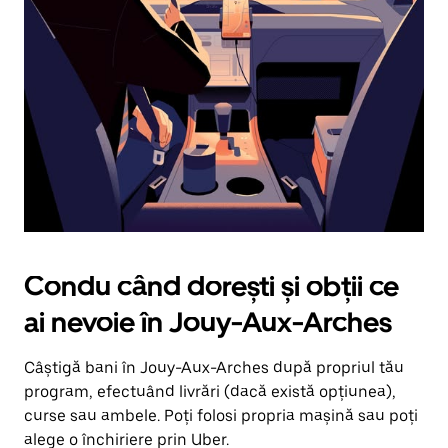
în
jos.
Închide
calendarul
apăsând
pe
butonul
Escape.
Condu când dorești și obții ce
ai nevoie în Jouy-Aux-Arches
Câștigă bani în Jouy-Aux-Arches după propriul tău
program, efectuând livrări (dacă există opțiunea),
curse sau ambele. Poți folosi propria mașină sau poți
alege o închiriere prin Uber.