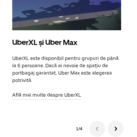
UberXL și Uber Max
Căl
UberXL este disponibil pentru grupuri de până
Când 
la 6 persoane. Dacă ai nevoie de spațiu de
de g
portbagaj garantat, Uber Max este alegerea
prop
potrivită.
Află
Află mai multe despre UberXL
1/4