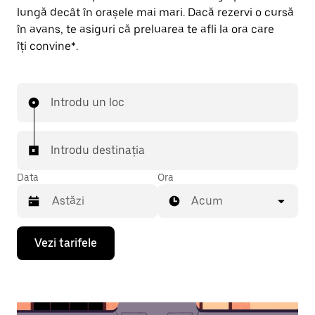
lungă decât în orașele mai mari. Dacă rezervi o cursă
în avans, te asiguri că preluarea te afli la ora care
îți convine*.
Introdu un loc
Introdu destinația
Data
Ora
Acum
Pentru
Vezi tarifele
a
deschide
calendarul
și
a
selecta