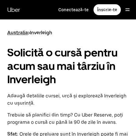
Accesează
direct
Uber
Conectează-te
Înscrie-te
conținutul
principal
Australia
>
Inverleigh
Solicită o cursă pentru
acum sau mai târziu în
Inverleigh
Adaugă detaliile cursei, urcă și explorează Inverleigh
cu ușurință.
Trebuie să planifici din timp? Cu Uber Reserve, poți
programa o cursă cu până la 90 de zile în avans.
Sfat:
Orele de preluare sunt în Inverleigh poate fi mai