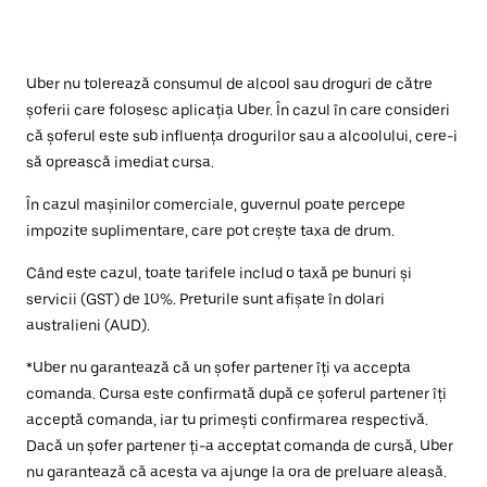
Uber nu tolerează consumul de alcool sau droguri de către
șoferii care folosesc aplicația Uber. În cazul în care consideri
că șoferul este sub influența drogurilor sau a alcoolului, cere-i
să oprească imediat cursa.
În cazul mașinilor comerciale, guvernul poate percepe
impozite suplimentare, care pot crește taxa de drum.
Când este cazul, toate tarifele includ o taxă pe bunuri și
servicii (GST) de 10%. Preturile sunt afișate în dolari
australieni (AUD).
*Uber nu garantează că un șofer partener îți va accepta
comanda. Cursa este confirmată după ce șoferul partener îți
acceptă comanda, iar tu primești confirmarea respectivă.
Dacă un șofer partener ți-a acceptat comanda de cursă, Uber
nu garantează că acesta va ajunge la ora de preluare aleasă.