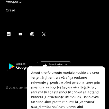
Aeroporturi
Orașe
Acest site folosește module cookie ale unor
terțe părți pentru a vă afișa reclame
relevante și pentru a oferi personalizare prin
memorarea locului în care vă aflați. Puteți
©
2026
Uber Technologies Inc.
renunța la aceste module cookie selectând
butonul „Dezactivați” de mai jos. Dacă aveți
un cont Uber, puteți renunța la „vânzarea”
sau „distribuirea” datelor dvs.
aici
.