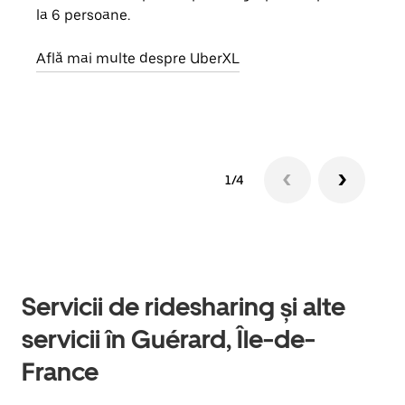
la 6 persoane.
de g
prop
Află mai multe despre UberXL
Află
1/4
Servicii de ridesharing și alte
servicii în Guérard, Île-de-
France