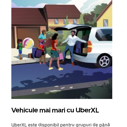
Vehicule mai mari cu UberXL
Căl
UberXL este disponibil pentru grupuri de până
Când 