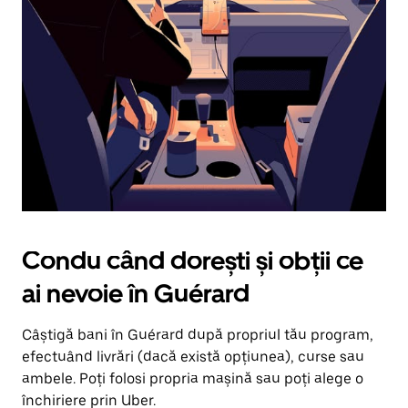
în
jos.
Închide
calendarul
apăsând
pe
butonul
Escape.
Condu când dorești și obții ce
ai nevoie în Guérard
Câștigă bani în Guérard după propriul tău program,
efectuând livrări (dacă există opțiunea), curse sau
ambele. Poți folosi propria mașină sau poți alege o
închiriere prin Uber.