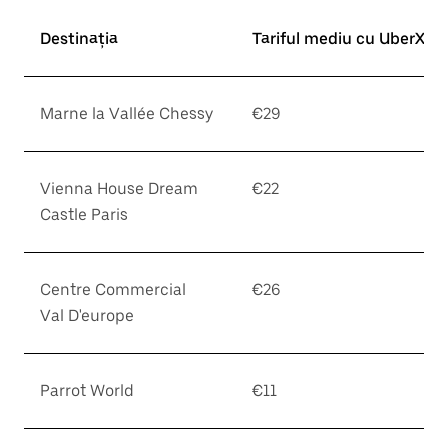
Destinația
Tariful mediu cu UberX*
Marne la Vallée Chessy
€29
Vienna House Dream
€22
Castle Paris
Centre Commercial
€26
Val D'europe
Parrot World
€11