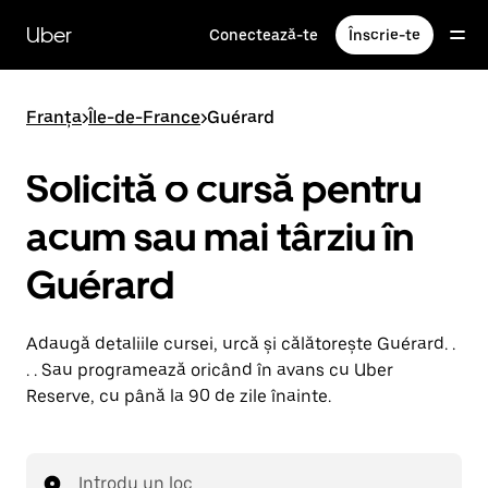
Accesează
direct
Uber
Conectează-te
Înscrie-te
conținutul
principal
Franța
>
Île-de-France
>
Guérard
Solicită o cursă pentru
acum sau mai târziu în
Guérard
Adaugă detaliile cursei, urcă și călătorește Guérard. .
. . Sau programează oricând în avans cu Uber
Reserve, cu până la 90 de zile înainte.
Introdu un loc