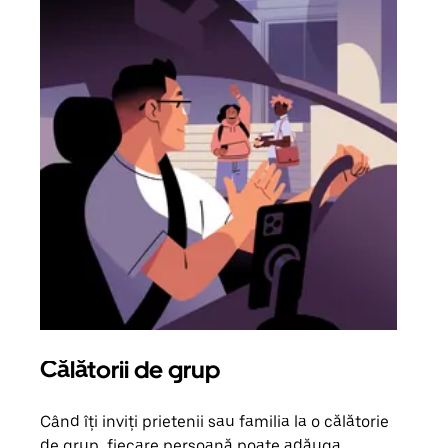
Călătorii de grup
Sol
Când îți inviți prietenii sau familia la o călătorie
Dacă
de grup, fiecare persoană poate adăuga
tău,