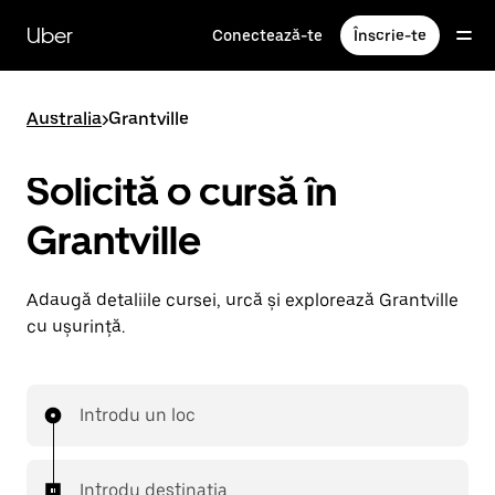
Accesează
direct
Uber
Conectează-te
Înscrie-te
conținutul
principal
Australia
>
Grantville
Solicită o cursă în
Grantville
Adaugă detaliile cursei, urcă și explorează Grantville
cu ușurință.
Introdu un loc
Introdu destinația