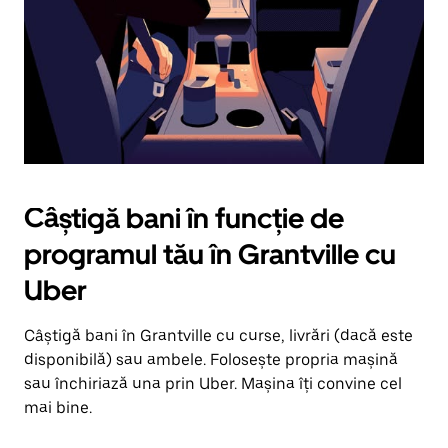
apăsând
pe
butonul
Escape.
Câștigă bani în funcție de
programul tău în Grantville cu
Uber
Câștigă bani în Grantville cu curse, livrări (dacă este
disponibilă) sau ambele. Folosește propria mașină
sau închiriază una prin Uber. Mașina îți convine cel
mai bine.