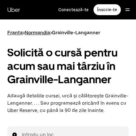
Accesează
direct
Uber
Conectează-te
Înscrie-te
conținutul
principal
Franța
>
Normandia
>
Grainville-Langanner
Solicită o cursă pentru
acum sau mai târziu în
Grainville-Langanner
Adaugă detaliile cursei, urcă și călătorește Grainville-
Langanner. . . . Sau programează oricând în avans cu
Uber Reserve, cu până la 90 de zile înainte.
Introdu un loc