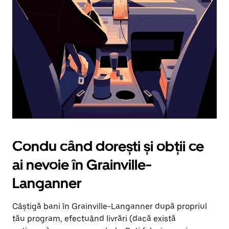
în
jos.
Închide
calendarul
apăsând
pe
butonul
Escape.
Condu când dorești și obții ce
ai nevoie în Grainville-
Langanner
Câștigă bani în Grainville-Langanner după propriul
tău program, efectuând livrări (dacă există