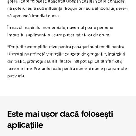
șoferii care folosesc aplicația Uber. În cazul în care consideri
că șoferul este sub influența drogurilor sau a alcoolului, cere-i
să oprească imediat cursa.
În cazul mașinilor comerciale, guvernul poate percepe
impozite suplimentare, care pot crește taxa de drum.
*Prețurile exemplificative pentru pasageri sunt medii pentru
UberX și nu reflectă variațiile cauzate de geografie, întârzieri
din trafic, promoții sau alți factori. Se pot aplica tarife fixe și
taxe minime. Prețurile reale pentru curse și curse programate
pot varia.
Este mai ușor dacă folosești
aplicațiile