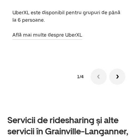
UberXL este disponibil pentru grupuri de până
Când 
la 6 persoane.
de g
prop
Află mai multe despre UberXL
Află
1/4
Servicii de ridesharing și alte
servicii în Grainville-Langanner,