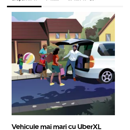
Vehicule mai mari cu UberXL
Căl