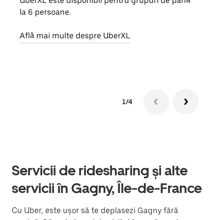
UberXL este disponibil pentru grupuri de până
Când 
la 6 persoane.
de g
prop
Află mai multe despre UberXL
Află
1/4
Servicii de ridesharing și alte
servicii în Gagny, Île-de-France
Cu Uber, este ușor să te deplasezi Gagny fără