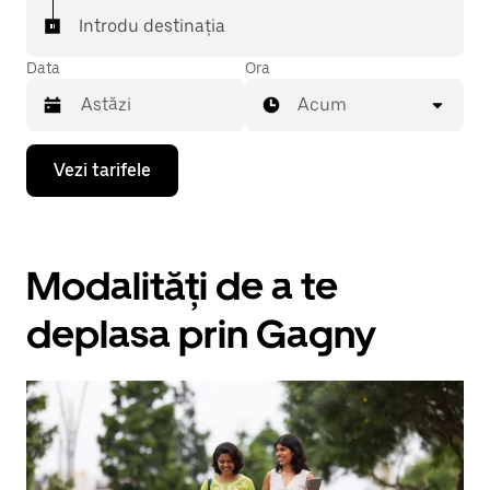
Introdu destinația
Data
Ora
Acum
Pentru
Vezi tarifele
a
deschide
calendarul
și
a
Modalități de a te
selecta
o
dată,
deplasa prin Gagny
apasă
pe
tasta
cu
săgeata
îndreptată
în
jos.