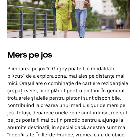
Închide
calendarul
apăsând
pe
butonul
Escape.
Mers pe jos
Plimbarea pe jos în Gagny poate fi o modalitate
plăcută de a explora zona, mai ales pe distanțe mai
mici. Orașul are o combinație de cartiere rezidențiale
și spații verzi, fiind plăcut pentru pietoni. În general,
trotuarele și aleile pentru pietoni sunt disponibile,
contribuind la crearea unui mediu sigur de mers pe
jos. Totuși, deoarece unele zone sunt întinse, mersul
pe jos poate fi mai puțin practic pentru a ajunge la
anumite destinații, în special dacă acestea sunt mai
îndepărtate. În Île-de-France, vremea este de obicei