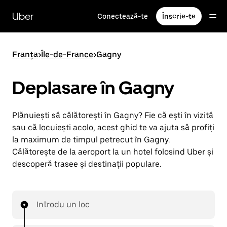
Accesează
direct
Uber
Conectează-te
Înscrie-te
conținutul
principal
Franța
>
Île-de-France
>
Gagny
Deplasare în Gagny
Plănuiești să călătorești în Gagny? Fie că ești în vizită
sau că locuiești acolo, acest ghid te va ajuta să profiți
la maximum de timpul petrecut în Gagny.
Călătorește de la aeroport la un hotel folosind Uber și
descoperă trasee și destinații populare.
Introdu un loc