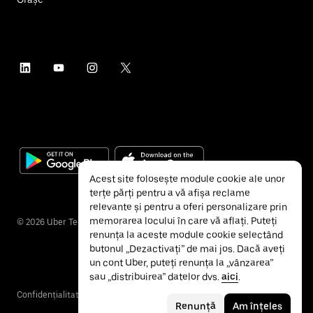
Acest site folosește module cookie ale unor
terțe părți pentru a vă afișa reclame
relevante și pentru a oferi personalizare prin
memorarea locului în care vă aflați. Puteți
©
2026
Uber Technologies Inc.
renunța la aceste module cookie selectând
butonul „Dezactivați” de mai jos. Dacă aveți
un cont Uber, puteți renunța la „vânzarea”
sau „distribuirea” datelor dvs.
aici
.
Confidențialitate
Accesibilitate
Termeni și condiții
Renunță
Am înțeles