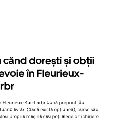
când dorești și obții
nevoie în Fleurieux-
rbr
n Fleurieux-Sur-Larbr după propriul tău
uând livrări (dacă există opțiunea), curse sau
olosi propria mașină sau poți alege o închiriere