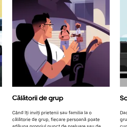
Călătorii de grup
So
Când îți inviți prietenii sau familia la o
Dac
călătorie de grup, fiecare persoană poate
gru
adăuga propriul punct de preluare sau de
cur