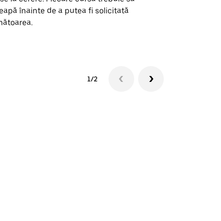
eapă înainte de a putea fi solicitată
ătoarea.
Vezi disponib
1/2