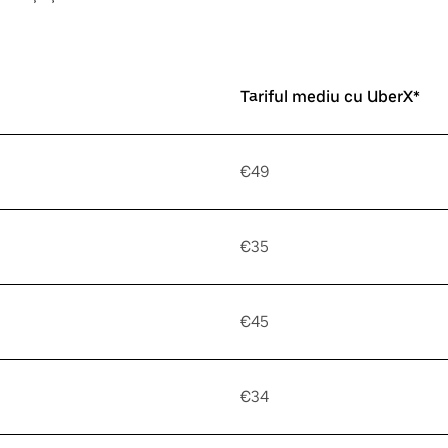
Tariful mediu cu UberX*
€49
€35
€45
€34