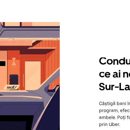
Condu 
ce ai 
Sur-La
Câștigă bani î
program, efect
ambele. Poți f
prin Uber.