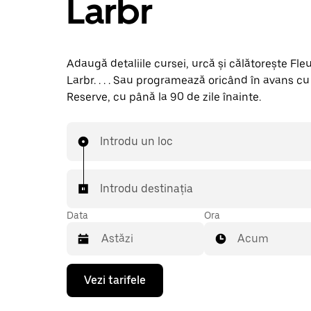
Larbr
Adaugă detaliile cursei, urcă și călătorește Fle
Larbr. . . . Sau programează oricând în avans c
Reserve, cu până la 90 de zile înainte.
Introdu un loc
Introdu destinația
Data
Ora
Acum
Pentru
Vezi tarifele
a
deschide
calendarul