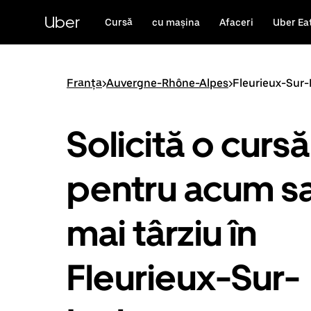
Accesează
direct
Uber
Cursă
cu mașina
Afaceri
Uber Ea
conținutul
principal
Franța
>
Auvergne-Rhône-Alpes
>
Fleurieux-Sur-
Solicită o cursă
pentru acum s
mai târziu în
Fleurieux-Sur-