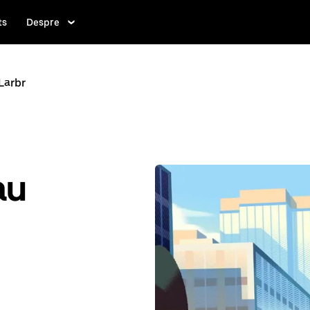
ts
Despre
Larbr
au