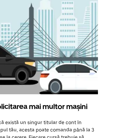
licitarea mai multor mașini
Uber Shu
ă există un singur titular de cont în
Opțiunea noa
pul tău, acesta poate comanda până la 3
pentru anumi
se la cerere. Fiecare cursă trebuie să
locații de 