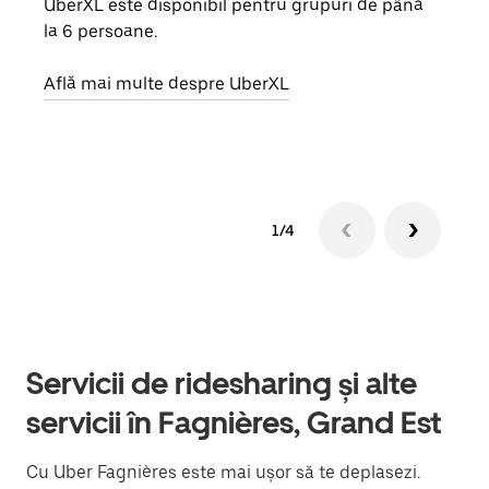
UberXL este disponibil pentru grupuri de până
Când 
la 6 persoane.
de g
prop
Află mai multe despre UberXL
Află
1/4
Servicii de ridesharing și alte
servicii în Fagnières, Grand Est
Cu Uber Fagnières este mai ușor să te deplasezi.