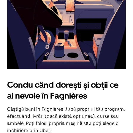
în
jos.
Închide
calendarul
apăsând
pe
butonul
Escape.
Condu când dorești și obții ce
ai nevoie în Fagnières
Câștigă bani în Fagnières după propriul tău program,
efectuând livrări (dacă există opțiunea), curse sau
ambele. Poți folosi propria mașină sau poți alege o
închiriere prin Uber.