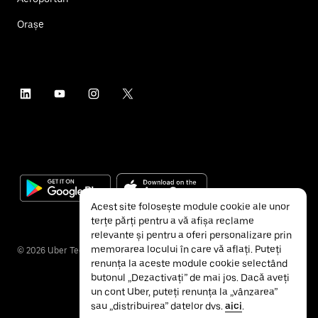
Orașe
Acest site folosește module cookie ale unor
terțe părți pentru a vă afișa reclame
relevante și pentru a oferi personalizare prin
memorarea locului în care vă aflați. Puteți
©
2026
Uber Technologies Inc.
renunța la aceste module cookie selectând
butonul „Dezactivați” de mai jos. Dacă aveți
un cont Uber, puteți renunța la „vânzarea”
sau „distribuirea” datelor dvs.
aici
.