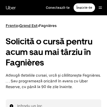
Accesează
direct
Uber
Conectează-te
Înscrie-te
conținutul
principal
Franța
>
Grand Est
>
Fagnières
Solicită o cursă pentru
acum sau mai târziu în
Fagnières
Adaugă detaliile cursei, urcă și călătorește Fagnières.
. . . Sau programează oricând în avans cu Uber
Reserve, cu până la 90 de zile înainte.
Introdu un loc