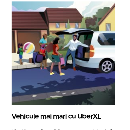
Vehicule mai mari cu UberXL
Căl