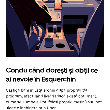
în
jos.
Închide
calendarul
apăsând
pe
butonul
Escape.
Condu când dorești și obții ce
ai nevoie în Esquerchin
Câștigă bani în Esquerchin după propriul tău
program, efectuând livrări (dacă există opțiunea),
curse sau ambele. Poți folosi propria mașină sau poți
alege o închiriere prin Uber.