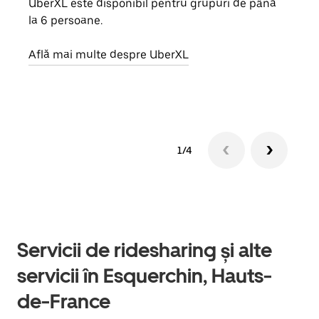
UberXL este disponibil pentru grupuri de până
Când 
la 6 persoane.
de g
prop
Află mai multe despre UberXL
Află
1/4
Servicii de ridesharing și alte
servicii în Esquerchin, Hauts-
de-France