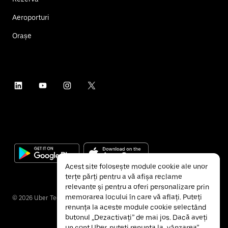
Aeroporturi
Orașe
Acest site folosește module cookie ale unor
terțe părți pentru a vă afișa reclame
relevante și pentru a oferi personalizare prin
memorarea locului în care vă aflați. Puteți
©
2026
Uber Technologies Inc.
renunța la aceste module cookie selectând
butonul „Dezactivați” de mai jos. Dacă aveți
un cont Uber, puteți renunța la „vânzarea”