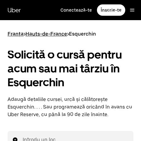
Accesează
direct
Uber
Conectează-te
Înscrie-te
conținutul
principal
Franța
>
Hauts-de-France
>
Esquerchin
Solicită o cursă pentru
acum sau mai târziu în
Esquerchin
Adaugă detaliile cursei, urcă și călătorește
Esquerchin. . . . Sau programează oricând în avans cu
Uber Reserve, cu până la 90 de zile înainte.
Introdu un loc