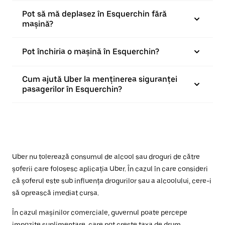
Pot să mă deplasez în Esquerchin fără
mașină?
Pot închiria o mașină în Esquerchin?
Cum ajută Uber la menținerea siguranței
pasagerilor în Esquerchin?
Uber nu tolerează consumul de alcool sau droguri de către
șoferii care folosesc aplicația Uber. În cazul în care consideri
că șoferul este sub influența drogurilor sau a alcoolului, cere-i
să oprească imediat cursa.
În cazul mașinilor comerciale, guvernul poate percepe
impozite suplimentare, care pot crește taxa de drum.