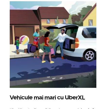
Vehicule mai mari cu UberXL
Căl