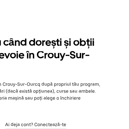
când dorești și obții
nevoie în Crouy-Sur-
în Crouy-Sur-Ourcq după propriul tău program,
ări (dacă există opțiunea), curse sau ambele.
opria mașină sau poți alege o închiriere
Ai deja cont? Conectează-te