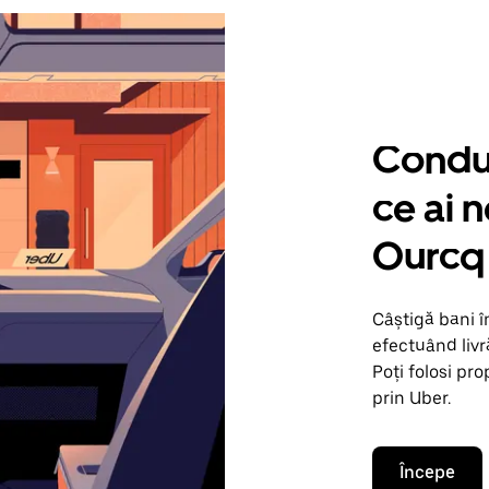
Condu 
ce ai 
Ourcq
Câștigă bani 
efectuând livr
Poți folosi pr
prin Uber.
Începe