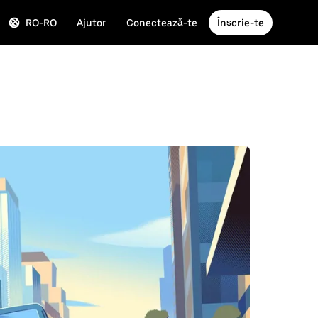
RO-RO
Ajutor
Conectează-te
Înscrie-te