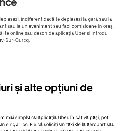
ance
plasezi. Indiferent dacă te deplasezi la gară sau la
urant sau la un eveniment sau faci comisioane în oraș,
ză-te online sau deschide aplicația Uber și introdu
ouy-Sur-Ourcq.
i și alte opțiuni de
 mai simplu cu aplicația Uber. În câțiva pași, poți
-un singur loc. Fie că soliciți un taxi de la aeroport sau