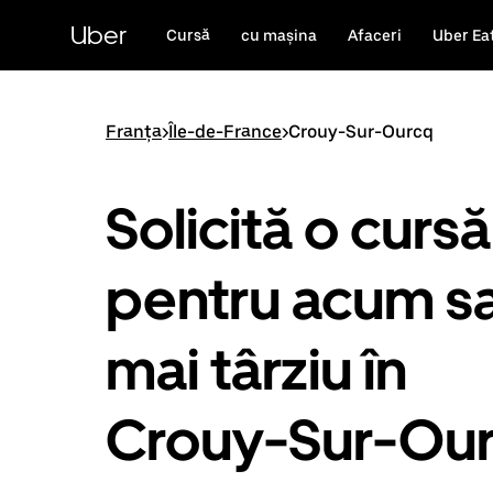
Accesează
direct
Uber
Cursă
cu mașina
Afaceri
Uber Ea
conținutul
principal
Franța
>
Île-de-France
>
Crouy-Sur-Ourcq
Solicită o cursă
pentru acum s
mai târziu în
Crouy-Sur-Ou