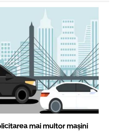
licitarea mai multor mașini
Uber Shu