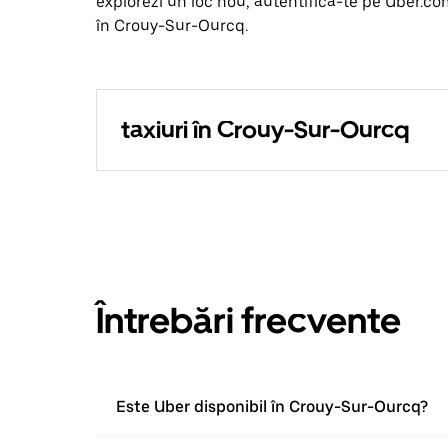
explorezi un loc nou, autentifică-te pe Uber.co
în Crouy-Sur-Ourcq.
taxiuri în Crouy-Sur-Ourcq
Întrebări frecvente
Este Uber disponibil în Crouy-Sur-Ourcq?