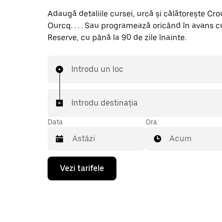
Adaugă detaliile cursei, urcă și călătorește Cr
Ourcq. . . . Sau programează oricând în avans 
Reserve, cu până la 90 de zile înainte.
Introdu un loc
Introdu destinația
Data
Ora
Acum
Pentru
Vezi tarifele
a
deschide
calendarul
și
a
selecta