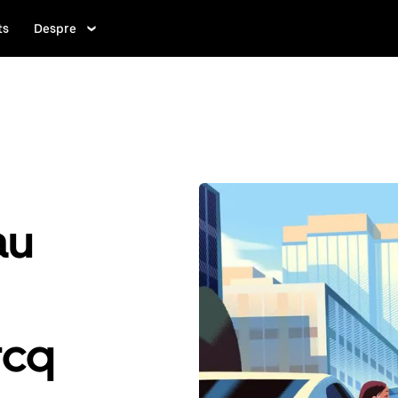
ts
Despre
au
rcq