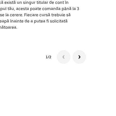
ă există un singur titular de cont în
Opțiunea noa
pul tău, acesta poate comanda până la 3
pentru anumi
se la cerere. Fiecare cursă trebuie să
locații de 
eapă înainte de a putea fi solicitată
ătoarea.
Vezi disponib
1/2