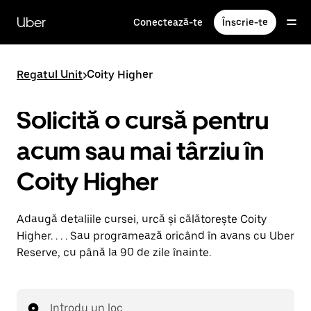
Accesează
direct
Uber
Conectează-te
Înscrie-te
conținutul
principal
Regatul Unit
>
Coity Higher
Solicită o cursă pentru
acum sau mai târziu în
Coity Higher
Adaugă detaliile cursei, urcă și călătorește Coity
Higher. . . . Sau programează oricând în avans cu Uber
Reserve, cu până la 90 de zile înainte.
Introdu un loc