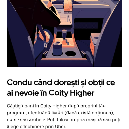
în
jos.
Închide
calendarul
apăsând
pe
butonul
Escape.
Condu când dorești și obții ce
ai nevoie în Coity Higher
Câștigă bani în Coity Higher după propriul tău
program, efectuând livrări (dacă există opțiunea),
curse sau ambele. Poți folosi propria mașină sau poți
alege o închiriere prin Uber.