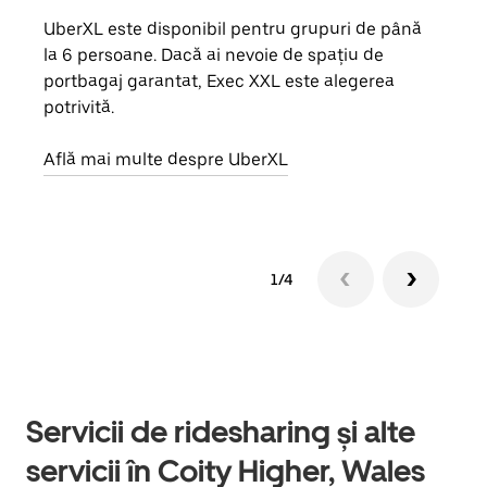
UberXL este disponibil pentru grupuri de până
Când 
la 6 persoane. Dacă ai nevoie de spațiu de
de g
portbagaj garantat, Exec XXL este alegerea
prop
potrivită.
Află
Află mai multe despre UberXL
1/4
Servicii de ridesharing și alte
servicii în Coity Higher, Wales