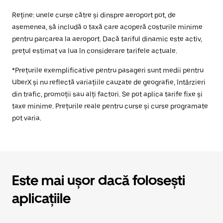
Reține: unele curse către și dinspre aeroport pot, de
asemenea, să includă o taxă care acoperă costurile minime
pentru parcarea la aeroport. Dacă tariful dinamic este activ,
prețul estimat va lua în considerare tarifele actuale.
*Prețurile exemplificative pentru pasageri sunt medii pentru
UberX și nu reflectă variațiile cauzate de geografie, întârzieri
din trafic, promoții sau alți factori. Se pot aplica tarife fixe și
taxe minime. Prețurile reale pentru curse și curse programate
pot varia.
Este mai ușor dacă folosești
aplicațiile