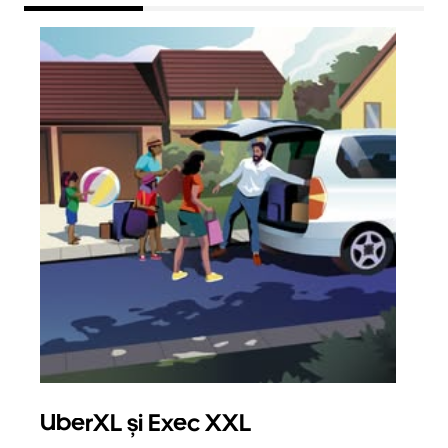
UberXL și Exec XXL
Căl