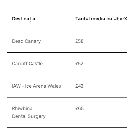
Destinația
Tariful mediu cu UberX*
Dead Canary
£58
Cardiff Castle
£52
IAW - Ice Arena Wales
£43
Rhiwbina
£65
Dental Surgery