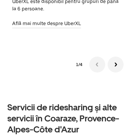
UberXL este disponibil pentru grupuri de până
Când 
la 6 persoane.
de g
prop
Află mai multe despre UberXL
Află
1/4
Servicii de ridesharing și alte
servicii în Coaraze, Provence-
Alpes-Côte d'Azur