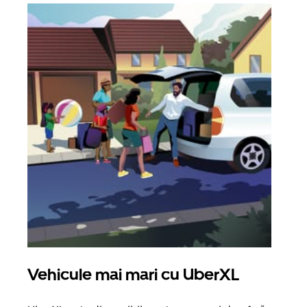
Vehicule mai mari cu UberXL
Căl