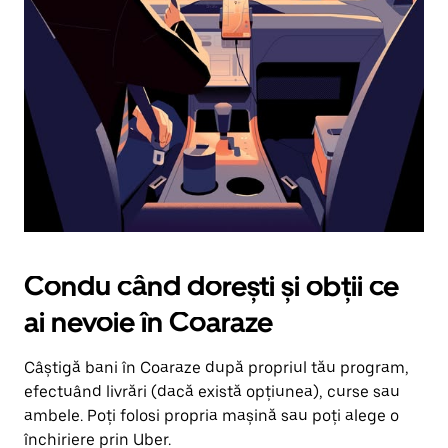
în
jos.
Închide
calendarul
apăsând
pe
butonul
Escape.
Condu când dorești și obții ce
ai nevoie în Coaraze
Câștigă bani în Coaraze după propriul tău program,
efectuând livrări (dacă există opțiunea), curse sau
ambele. Poți folosi propria mașină sau poți alege o
închiriere prin Uber.