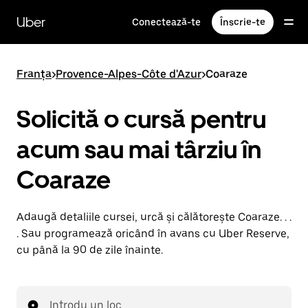
Accesează
direct
Uber
Conectează-te
Înscrie-te
conținutul
principal
Franța
>
Provence-Alpes-Côte d'Azur
>
Coaraze
Solicită o cursă pentru
acum sau mai târziu în
Coaraze
Adaugă detaliile cursei, urcă și călătorește Coaraze. . .
. Sau programează oricând în avans cu Uber Reserve,
cu până la 90 de zile înainte.
Introdu un loc