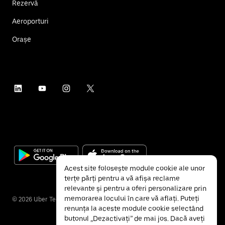
Rezervă
Aeroporturi
Orașe
Acest site folosește module cookie ale unor
terțe părți pentru a vă afișa reclame
relevante și pentru a oferi personalizare prin
memorarea locului în care vă aflați. Puteți
©
2026
Uber Technologies Inc.
renunța la aceste module cookie selectând
butonul „Dezactivați” de mai jos. Dacă aveți