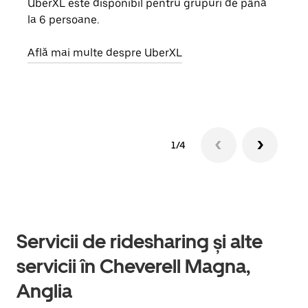
UberXL este disponibil pentru grupuri de până
Când 
la 6 persoane.
de g
prop
Află mai multe despre UberXL
Află
1/4
Servicii de ridesharing și alte
servicii în Cheverell Magna,
Anglia