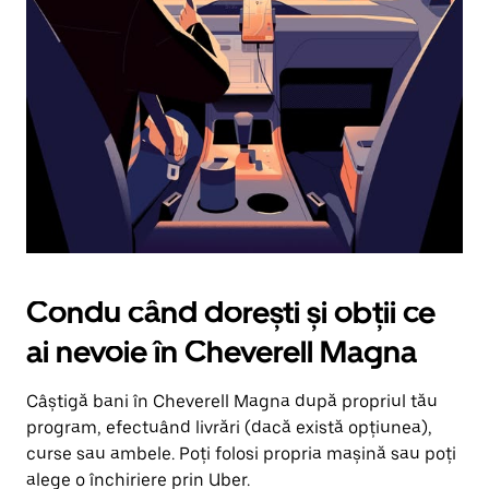
în
jos.
Închide
calendarul
apăsând
pe
butonul
Escape.
Condu când dorești și obții ce
ai nevoie în Cheverell Magna
Câștigă bani în Cheverell Magna după propriul tău
program, efectuând livrări (dacă există opțiunea),
curse sau ambele. Poți folosi propria mașină sau poți
alege o închiriere prin Uber.