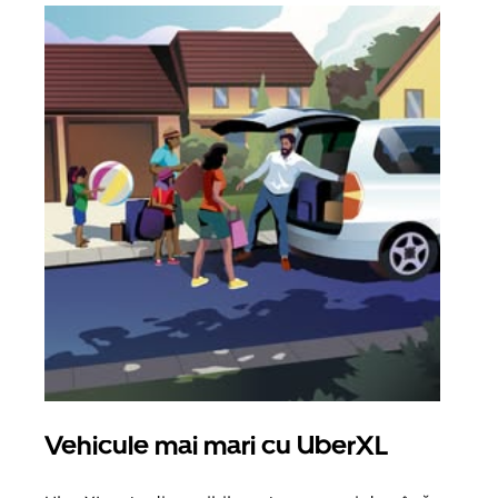
Vehicule mai mari cu UberXL
Căl