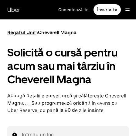
Accesează
direct
Uber
Conectează-te
Înscrie-te
conținutul
principal
Regatul Unit
>
Cheverell Magna
Solicită o cursă pentru
acum sau mai târziu în
Cheverell Magna
Adaugă detaliile cursei, urcă și călătorește Cheverell
Magna. . . . Sau programează oricând în avans cu
Uber Reserve, cu până la 90 de zile înainte.
Introdu un loc