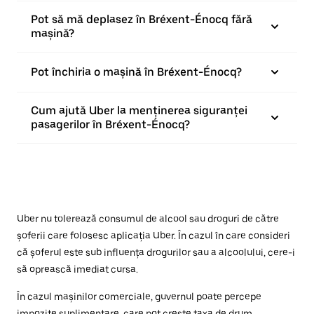
Pot să mă deplasez în Bréxent-Énocq fără
mașină?
Pot închiria o mașină în Bréxent-Énocq?
Cum ajută Uber la menținerea siguranței
pasagerilor în Bréxent-Énocq?
Uber nu tolerează consumul de alcool sau droguri de către
șoferii care folosesc aplicația Uber. În cazul în care consideri
că șoferul este sub influența drogurilor sau a alcoolului, cere-i
să oprească imediat cursa.
În cazul mașinilor comerciale, guvernul poate percepe
impozite suplimentare, care pot crește taxa de drum.