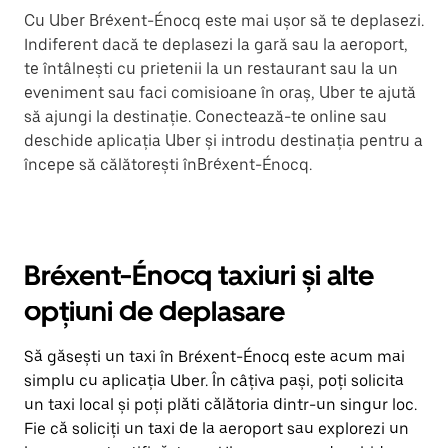
Cu Uber Bréxent-Énocq este mai ușor să te deplasezi.
Indiferent dacă te deplasezi la gară sau la aeroport,
te întâlnești cu prietenii la un restaurant sau la un
eveniment sau faci comisioane în oraș, Uber te ajută
să ajungi la destinație. Conectează-te online sau
deschide aplicația Uber și introdu destinația pentru a
începe să călătorești înBréxent-Énocq.
Bréxent-Énocq taxiuri și alte
opțiuni de deplasare
Să găsești un taxi în Bréxent-Énocq este acum mai
simplu cu aplicația Uber. În câțiva pași, poți solicita
un taxi local și poți plăti călătoria dintr-un singur loc.
Fie că soliciți un taxi de la aeroport sau explorezi un