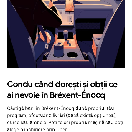
în
jos.
Închide
calendarul
apăsând
pe
butonul
Escape.
Condu când dorești și obții ce
ai nevoie în Bréxent-Énocq
Câștigă bani în Bréxent-Énocq după propriul tău
program, efectuând livrări (dacă există opțiunea),
curse sau ambele. Poți folosi propria mașină sau poți
alege o închiriere prin Uber.