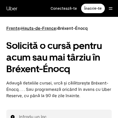
Accesează
direct
Uber
Conectează-te
Înscrie-te
conținutul
principal
Franța
>
Hauts-de-France
>
Bréxent-Énocq
Solicită o cursă pentru
acum sau mai târziu în
Bréxent-Énocq
Adaugă detaliile cursei, urcă și călătorește Bréxent-
Énocq. . . . Sau programează oricând în avans cu Uber
Reserve, cu până la 90 de zile înainte.
Introdu un loc