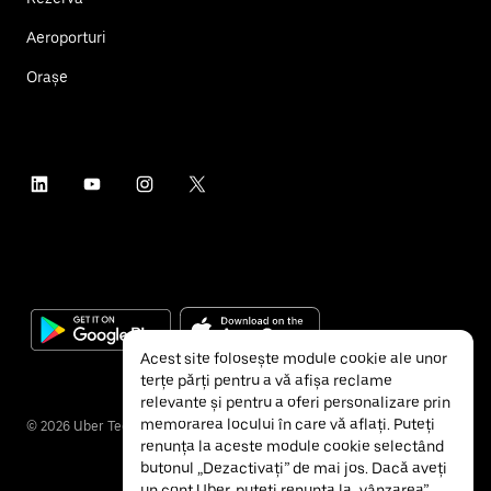
Aeroporturi
Orașe
Acest site folosește module cookie ale unor
terțe părți pentru a vă afișa reclame
relevante și pentru a oferi personalizare prin
memorarea locului în care vă aflați. Puteți
©
2026
Uber Technologies Inc.
renunța la aceste module cookie selectând
butonul „Dezactivați” de mai jos. Dacă aveți
un cont Uber, puteți renunța la „vânzarea”