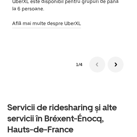
UberXL este disponibil pentru grupuri de până
Când 
la 6 persoane.
de g
prop
Află mai multe despre UberXL
Află
1/4
Servicii de ridesharing și alte
servicii în Bréxent-Énocq,
Hauts-de-France