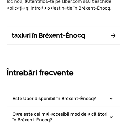
loc nou, autentifică-te pe Uber.com sau deschide
aplicația și introdu o destinație în Bréxent-Énocq.
taxiuri în Bréxent-Énocq
Întrebări frecvente
Este Uber disponibil în Bréxent-Énocq?
Care este cel mai accesibil mod de a călători
în Bréxent-Énocq?