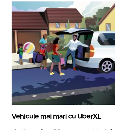
Vehicule mai mari cu UberXL
Căl