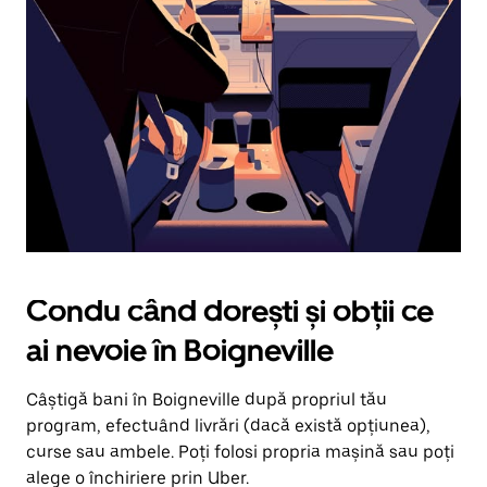
în
jos.
Închide
calendarul
apăsând
pe
butonul
Escape.
Condu când dorești și obții ce
ai nevoie în Boigneville
Câștigă bani în Boigneville după propriul tău
program, efectuând livrări (dacă există opțiunea),
curse sau ambele. Poți folosi propria mașină sau poți
alege o închiriere prin Uber.