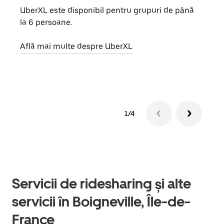
UberXL este disponibil pentru grupuri de până
Când 
la 6 persoane.
de g
prop
Află mai multe despre UberXL
Află
1/4
Servicii de ridesharing și alte
servicii în Boigneville, Île-de-
France