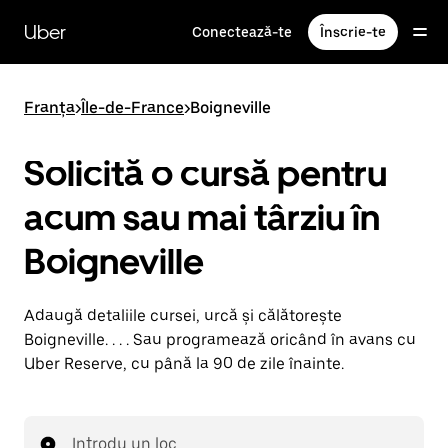
Accesează
direct
Uber
Conectează-te
Înscrie-te
conținutul
principal
Franța
>
Île-de-France
>
Boigneville
Solicită o cursă pentru
acum sau mai târziu în
Boigneville
Adaugă detaliile cursei, urcă și călătorește
Boigneville. . . . Sau programează oricând în avans cu
Uber Reserve, cu până la 90 de zile înainte.
Introdu un loc