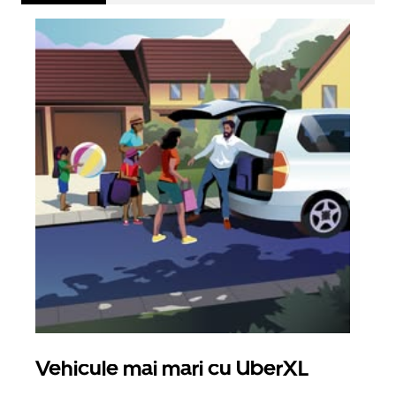
Vehicule mai mari cu UberXL
Căl