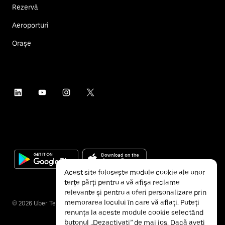
Rezervă
Aeroporturi
Orașe
Acest site folosește module cookie ale unor
terțe părți pentru a vă afișa reclame
relevante și pentru a oferi personalizare prin
memorarea locului în care vă aflați. Puteți
©
2026
Uber Technologies Inc.
renunța la aceste module cookie selectând
butonul „Dezactivați” de mai jos. Dacă aveți