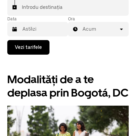
Introdu destinația
Data
Ora
Acum
Pentru
Vezi tarifele
a
deschide
calendarul
și
a
Modalități de a te
selecta
o
dată,
deplasa prin Bogotá, DC
apasă
pe
tasta
cu
săgeata
îndreptată
în
jos.