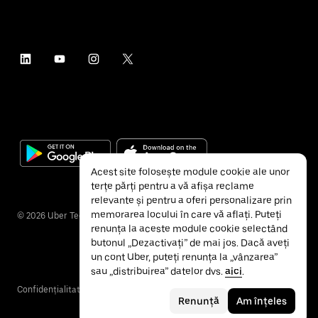
Acest site folosește module cookie ale unor
terțe părți pentru a vă afișa reclame
relevante și pentru a oferi personalizare prin
memorarea locului în care vă aflați. Puteți
©
2026
Uber Technologies Inc.
renunța la aceste module cookie selectând
butonul „Dezactivați” de mai jos. Dacă aveți
un cont Uber, puteți renunța la „vânzarea”
sau „distribuirea” datelor dvs.
aici
.
Confidențialitate
Accesibilitate
Termeni și condiții
Renunță
Am înțeles