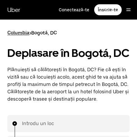
Accesează
direct
Uber
Conectează-te
Înscrie-te
conținutul
principal
Columbia
>
Bogotá, DC
Deplasare în Bogotá, DC
Plănuiești să călătorești în Bogotá, DC? Fie că ești în
vizită sau că locuiești acolo, acest ghid te va ajuta să
profiți la maximum de timpul petrecut în Bogotá, DC.
Călătorește de la aeroport la un hotel folosind Uber și
descoperă trasee și destinații populare.
Introdu un loc