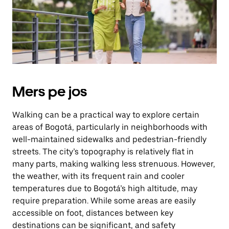
Închide
calendarul
apăsând
pe
butonul
Escape.
Mers pe jos
Walking can be a practical way to explore certain
areas of Bogotá, particularly in neighborhoods with
well-maintained sidewalks and pedestrian-friendly
streets. The city’s topography is relatively flat in
many parts, making walking less strenuous. However,
the weather, with its frequent rain and cooler
temperatures due to Bogotá’s high altitude, may
require preparation. While some areas are easily
accessible on foot, distances between key
destinations can be significant, and safety