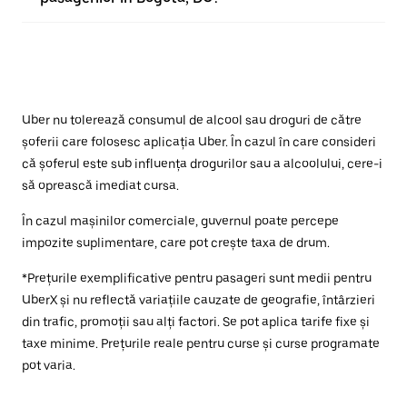
Uber nu tolerează consumul de alcool sau droguri de către
șoferii care folosesc aplicația Uber. În cazul în care consideri
că șoferul este sub influența drogurilor sau a alcoolului, cere-i
să oprească imediat cursa.
În cazul mașinilor comerciale, guvernul poate percepe
impozite suplimentare, care pot crește taxa de drum.
*Prețurile exemplificative pentru pasageri sunt medii pentru
UberX și nu reflectă variațiile cauzate de geografie, întârzieri
din trafic, promoții sau alți factori. Se pot aplica tarife fixe și
taxe minime. Prețurile reale pentru curse și curse programate
pot varia.