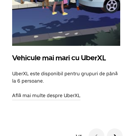
Vehicule mai mari cu UberXL
Căl
UberXL este disponibil pentru grupuri de până
Când 
la 6 persoane.
de g
prop
Află mai multe despre UberXL
Află