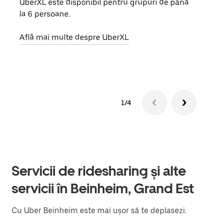
UberXL este disponibil pentru grupuri de până
Când 
la 6 persoane.
de g
prop
Află mai multe despre UberXL
Află
1/4
Servicii de ridesharing și alte
servicii în Beinheim, Grand Est
Cu Uber Beinheim este mai ușor să te deplasezi.