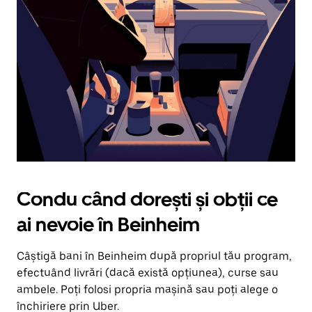
în
jos.
Închide
calendarul
apăsând
pe
butonul
Escape.
Condu când dorești și obții ce
ai nevoie în Beinheim
Câștigă bani în Beinheim după propriul tău program,
efectuând livrări (dacă există opțiunea), curse sau
ambele. Poți folosi propria mașină sau poți alege o
închiriere prin Uber.