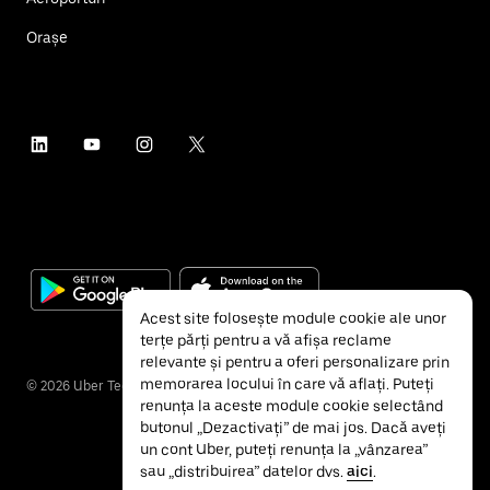
Orașe
Acest site folosește module cookie ale unor
terțe părți pentru a vă afișa reclame
relevante și pentru a oferi personalizare prin
memorarea locului în care vă aflați. Puteți
©
2026
Uber Technologies Inc.
renunța la aceste module cookie selectând
butonul „Dezactivați” de mai jos. Dacă aveți
un cont Uber, puteți renunța la „vânzarea”
sau „distribuirea” datelor dvs.
aici
.