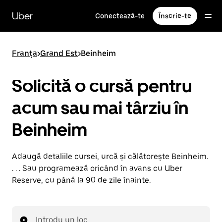
Accesează
direct
Uber
Conectează-te
Înscrie-te
conținutul
principal
Franța
>
Grand Est
>
Beinheim
Solicită o cursă pentru
acum sau mai târziu în
Beinheim
Adaugă detaliile cursei, urcă și călătorește Beinheim.
. . . Sau programează oricând în avans cu Uber
Reserve, cu până la 90 de zile înainte.
Introdu un loc