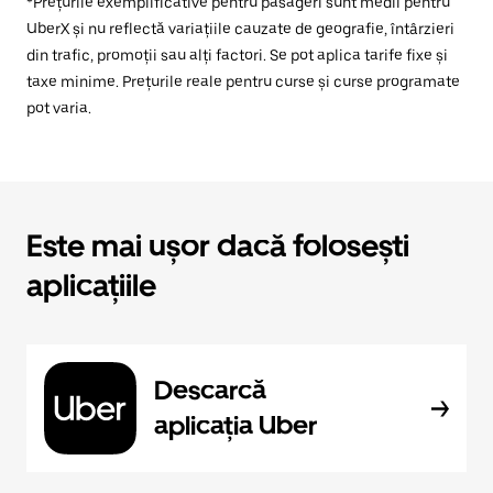
*Prețurile exemplificative pentru pasageri sunt medii pentru
UberX și nu reflectă variațiile cauzate de geografie, întârzieri
din trafic, promoții sau alți factori. Se pot aplica tarife fixe și
taxe minime. Prețurile reale pentru curse și curse programate
pot varia.
Este mai ușor dacă folosești
aplicațiile
Descarcă
aplicația Uber