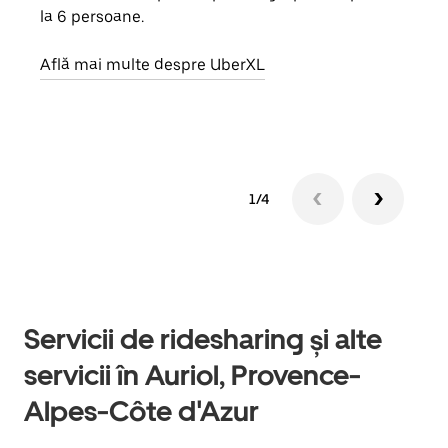
la 6 persoane.
de g
prop
Află mai multe despre UberXL
Află
1/4
Servicii de ridesharing și alte
servicii în Auriol, Provence-
Alpes-Côte d'Azur