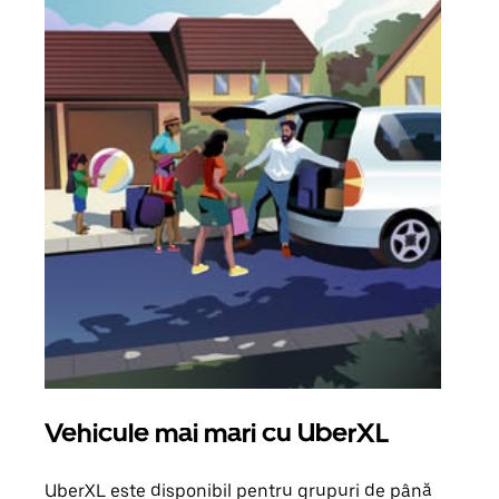
Vehicule mai mari cu UberXL
Căl
UberXL este disponibil pentru grupuri de până
Când 