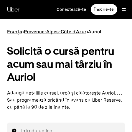
Accesează
direct
Uber
Conectează-te
Înscrie-te
conținutul
principal
Franța
>
Provence-Alpes-Côte d'Azur
>
Auriol
Solicită o cursă pentru
acum sau mai târziu în
Auriol
Adaugă detaliile cursei, urcă și călătorește Auriol. . . .
Sau programează oricând în avans cu Uber Reserve,
cu până la 90 de zile înainte.
Introdu un loc