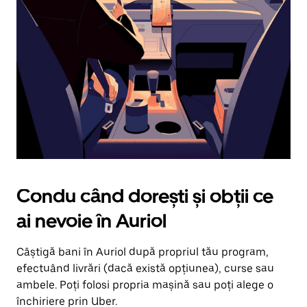
în
jos.
Închide
calendarul
apăsând
pe
butonul
Escape.
Condu când dorești și obții ce
ai nevoie în Auriol
Câștigă bani în Auriol după propriul tău program,
efectuând livrări (dacă există opțiunea), curse sau
ambele. Poți folosi propria mașină sau poți alege o
închiriere prin Uber.