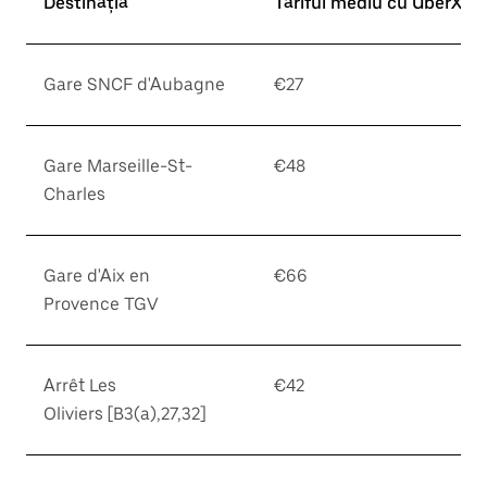
Destinația
Tariful mediu cu UberX*
Gare SNCF d'Aubagne
€27
Gare Marseille-St-
€48
Charles
Gare d'Aix en
€66
Provence TGV
Arrêt Les
€42
Oliviers [B3(a),27,32]