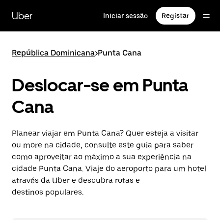
Avançar
para
Uber
Iniciar sessão
Registar
o
conteúdo
principal
República Dominicana
>
Punta Cana
Deslocar-se em Punta
Cana
Planear viajar em Punta Cana? Quer esteja a visitar
ou more na cidade, consulte este guia para saber
como aproveitar ao máximo a sua experiência na
cidade Punta Cana. Viaje do aeroporto para um hotel
através da Uber e descubra rotas e
destinos populares.