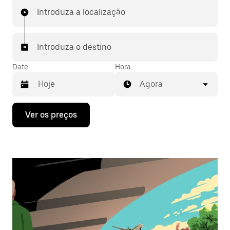
Introduza a localização
Introduza o destino
Date
Hora
Agora
Prima
Ver os preços
a
tecla
da
seta
para
interagir
com
o
calendário
e
selecionar
uma
data.