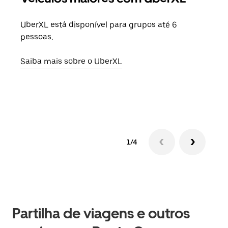
UberXL está disponível para grupos até 6
Quan
pessoas.
para
pode
Saiba mais sobre o UberXL
ou d
Saib
1/4
Partilha de viagens e outros