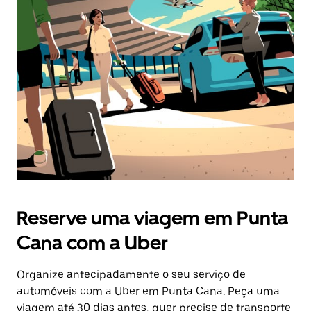
Prima
o
botão
Esc
para
fechar
o
calendário.
Reserve uma viagem em Punta
Cana com a Uber
Organize antecipadamente o seu serviço de
automóveis com a Uber em Punta Cana. Peça uma
viagem até 30 dias antes, quer precise de transporte