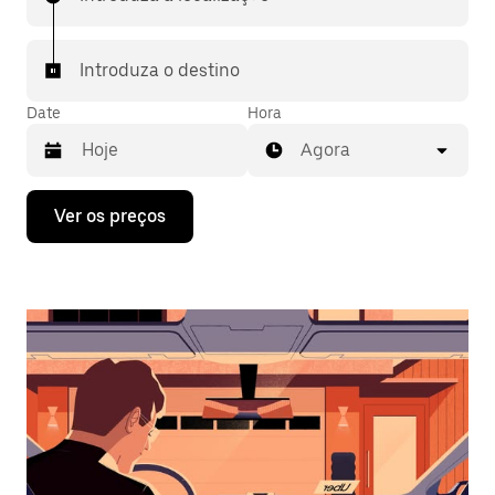
Introduza o destino
Date
Hora
Agora
Prima
Ver os preços
a
tecla
da
seta
para
interagir
com
o
calendário
e
selecionar
uma
data.
Prima