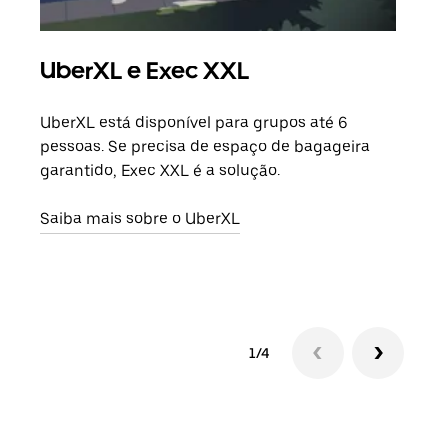
UberXL e Exec XXL
Vi
UberXL está disponível para grupos até 6
Quan
pessoas. Se precisa de espaço de bagageira
para
garantido, Exec XXL é a solução.
pode
ou d
Saiba mais sobre o UberXL
Saib
1/4