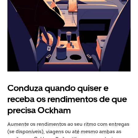
o
botão
Esc
para
fechar
o
calendário.
Conduza quando quiser e
receba os rendimentos de que
precisa Ockham
Aumente os rendimentos ao seu ritmo com entregas
(se disponíveis), viagens ou até mesmo ambas as