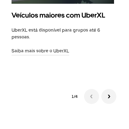
Veículos maiores com UberXL
Vi
UberXL está disponível para grupos até 6
Quan
pessoas.
para
pode
Saiba mais sobre o UberXL
ou d
Saib
1/4