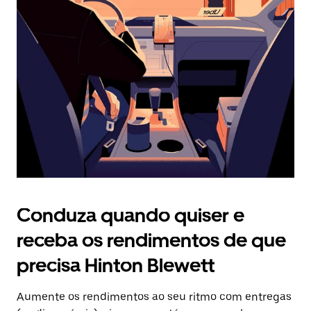
Prima
o
botão
Esc
para
fechar
o
calendário.
Conduza quando quiser e
receba os rendimentos de que
precisa Hinton Blewett
Aumente os rendimentos ao seu ritmo com entregas