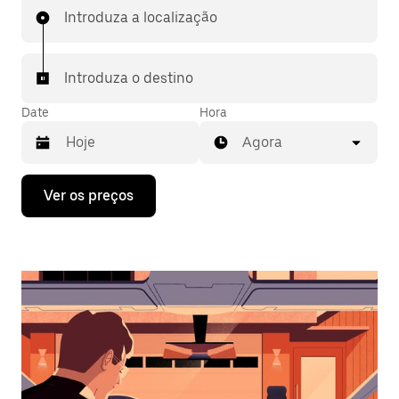
Introduza a localização
Introduza o destino
Date
Hora
Agora
Prima
Ver os preços
a
tecla
da
seta
para
interagir
com
o
calendário
e
selecionar
uma
data.