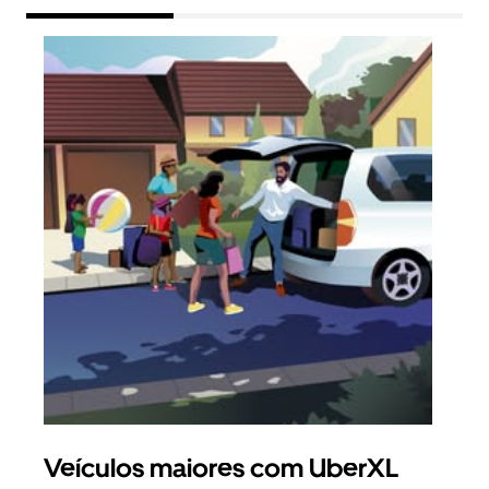
Veículos maiores com UberXL
Vi