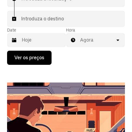
Introduza o destino
Date
Hora
Agora
Prima
Ver os preços
a
tecla
da
seta
para
interagir
com
o
calendário
e
selecionar
uma
data.
Prima