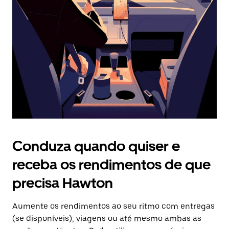
o
botão
Esc
para
fechar
o
calendário.
Conduza quando quiser e
receba os rendimentos de que
precisa Hawton
Aumente os rendimentos ao seu ritmo com entregas
(se disponíveis), viagens ou até mesmo ambas as