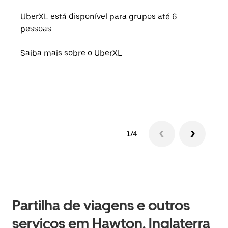
UberXL está disponível para grupos até 6
Quan
pessoas.
para
pode
Saiba mais sobre o UberXL
ou d
Saib
1/4
Partilha de viagens e outros
serviços em Hawton, Inglaterra