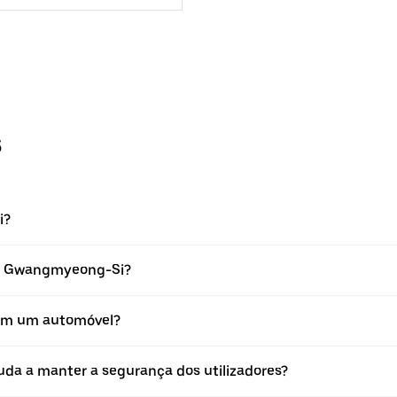
s
i?
em Gwangmyeong-Si?
em um automóvel?
a a manter a segurança dos utilizadores?