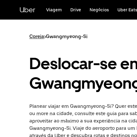
Avançar
para
Uber
Viagem
Drive
Negócios
Uber Eat
o
conteúdo
principal
Coreia
>
Gwangmyeong-Si
Deslocar-se e
Gwangmyeong
Planear viajar em Gwangmyeong-Si? Quer esteja
ou more na cidade, consulte este guia para s
aproveitar ao máximo a sua experiência na cid
Gwangmyeong-Si. Viaje do aeroporto para um 
através da Uber e descubra rotas e destinos po