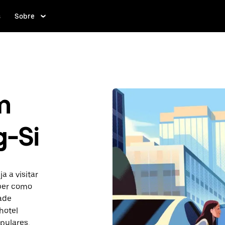
s
Sobre
m
-Si
 a visitar
aber como
ade
hotel
pulares.