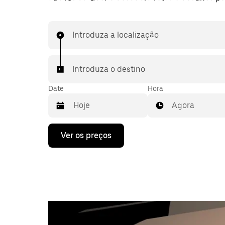
Introduza a localização
Introduza o destino
Date
Hora
Agora
Prima
Ver os preços
a
tecla
da
seta
para
interagir
com
o
calendário
e